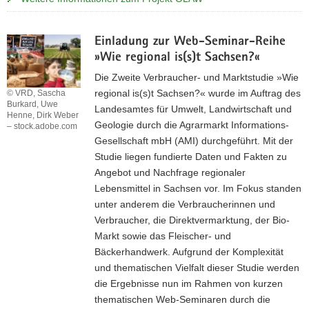
t
f
a
Einladung zur Web-Seminar-Reihe
d
»Wie regional is(s)t Sachsen?«
e
Die Zweite Verbraucher- und Marktstudie »Wie
n
regional is(s)t Sachsen?« wurde im Auftrag des
© VRD, Sascha
»
Burkard, Uwe
Landesamtes für Umwelt, Landwirtschaft und
Henne, Dirk Weber
K
Geologie durch die Agrarmarkt Informations-
– stock.adobe.com
u
Gesellschaft mbH (AMI) durchgeführt. Mit der
n
Studie liegen fundierte Daten und Fakten zu
d
Angebot und Nachfrage regionaler
e
Lebensmittel in Sachsen vor. Im Fokus standen
n
unter anderem die Verbraucherinnen und
b
Verbraucher, die Direktvermarktung, der Bio-
e
Markt sowie das Fleischer- und
f
Bäckerhandwerk. Aufgrund der Komplexität
r
und thematischen Vielfalt dieser Studie werden
a
die Ergebnisse nun im Rahmen von kurzen
g
thematischen Web-Seminaren durch die