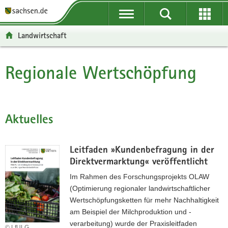
P
P
H
F
o
o
a
o
r
r
u
o
Landwirtschaft
t
t
p
t
a
a
t
e
l
l
i
r
Regionale Wertschöpfung
Hauptinhalt
ü
n
n
-
b
a
h
B
e
v
a
e
r
i
l
r
Aktuelles
g
g
t
e
r
a
i
e
t
c
Leitfaden »Kundenbefragung in der
i
i
h
Direktvermarktung« veröffentlicht
f
o
Im Rahmen des Forschungsprojekts OLAW
e
n
(Optimierung regionaler landwirtschaftlicher
n
Wertschöpfungsketten für mehr Nachhaltigkeit
d
am Beispiel der Milchproduktion und -
e
verarbeitung) wurde der Praxisleitfaden
N
© LfULG