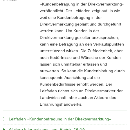
»Kundenbefragung in der Direktvermarktung«
a
veröffentlicht. Der Leitfaden zeigt auf, in wie
v
weit eine Kundenbefragung in der
i
Direktvermarktung geplant und durchgeführt
g
werden kann. Um Kunden in der
a
Direktvermarktung gezielter anzusprechen,
t
kann eine Befragung an den Verkaufspunkten
i
unterstützend wirken. Die Zufriedenheit, aber
o
auch Bedürfnisse und Wünsche der Kunden
n
lassen sich unmittelbar erfassen und
auswerten. So kann die Kundenbindung durch
konsequente Ausrichtung auf die
Kundenbedürfnisse erhöht werden. Der
Leitfaden richtet sich an Direktvermarkter der
Landwirtschaft, aber auch an Akteure des
Ernährungshandwerks.
L
Leitfaden »Kundenbefragung in der Direktvermarktung«
e
i
Weitere Informationen zum Projekt OLAW