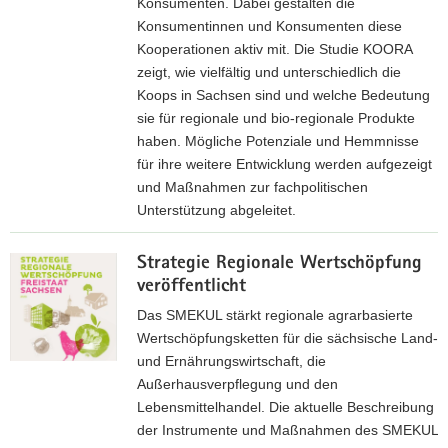
Konsumenten. Dabei gestalten die
z
Konsumentinnen und Konsumenten diese
u
Kooperationen aktiv mit. Die Studie KOORA
r
zeigt, wie vielfältig und unterschiedlich die
P
Koops in Sachsen sind und welche Bedeutung
a
sie für regionale und bio-regionale Produkte
u
haben. Mögliche Potenziale und Hemmnisse
L
für ihre weitere Entwicklung werden aufgezeigt
a
und Maßnahmen zur fachpolitischen
F
Unterstützung abgeleitet.
a
M
c
Strategie Regionale Wertschöpfung
e
h
veröffentlicht
h
t
r
Das SMEKUL stärkt regionale agrarbasierte
a
z
Wertschöpfungsketten für die sächsische Land-
g
u
und Ernährungswirtschaft, die
u
K
Außerhausverpflegung und den
n
o
Lebensmittelhandel. Die aktuelle Beschreibung
g
o
der Instrumente und Maßnahmen des SMEKUL