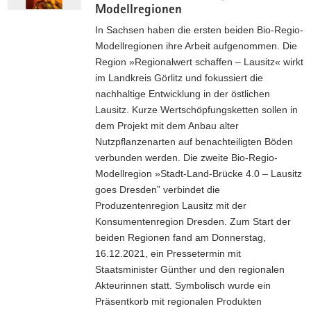
s
Modellregionen
r
f
n
In Sachsen haben die ersten beiden Bio-Regio-
o
i
Modellregionen ihre Arbeit aufgenommen. Die
r
n
Region »Regionalwert schaffen – Lausitz« wirkt
m
g
im Landkreis Görlitz und fokussiert die
e
J
nachhaltige Entwicklung in der östlichen
n
o
Lausitz. Kurze Wertschöpfungsketten sollen in
(
u
dem Projekt mit dem Anbau alter
S
r
Nutzpflanzenarten auf benachteiligten Böden
t
n
verbunden werden. Die zweite Bio-Regio-
u
e
Modellregion »Stadt-Land-Brücke 4.0 – Lausitz
d
y
goes Dresden” verbindet die
i
I
Produzentenregion Lausitz mit der
e
m
Konsumentenregion Dresden. Zum Start der
K
p
beiden Regionen fand am Donnerstag,
O
r
16.12.2021, ein Pressetermin mit
O
e
Staatsminister Günther und den regionalen
R
s
Akteurinnen statt. Symbolisch wurde ein
A
s
Präsentkorb mit regionalen Produkten