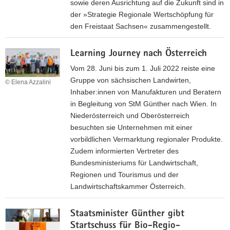
p
sowie deren Ausrichtung auf die Zukunft sind in
e
der »Strategie Regionale Wertschöpfung für
r
den Freistaat Sachsen« zusammengestellt.
a
z
t
Learning Journey nach Österreich
u
i
r
Vom 28. Juni bis zum 1. Juli 2022 reiste eine
v
P
Gruppe von sächsischen Landwirten,
© Elena Azzalini
e
u
Inhaber:innen von Manufakturen und Beratern
n
b
in Begleitung von StM Günther nach Wien. In
V
l
Niederösterreich und Oberösterreich
e
i
besuchten sie Unternehmen mit einer
r
k
vorbildlichen Vermarktung regionaler Produkte.
m
a
Zudem informierten Vertreter des
a
t
Bundesministeriums für Landwirtschaft,
r
i
Regionen und Tourismus und der
k
o
Landwirtschaftskammer Österreich.
t
n
u
L
n
Staatsminister Günther gibt
e
g
Startschuss für Bio-Regio-
a