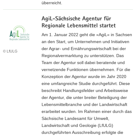
)
i
überreicht.
o
M
n
AgiL-Sächsische Agentur für
e
e
Regionale Lebensmittel startet
h
n
r
Am 1. Januar 2022 geht die »AgiL« in Sachsen
(
d
an den Start, um Unternehmen und Initiativen
*
a
der Agrar- und Ernährungswirtschaft bei der
.
© LfULG
z
Regionalvermarktung zu unterstützen. Das
p
u
Team der Agentur soll dabei beratende und
d
vernetzende Funktionen übernehmen. Für die
f
Konzeption der Agentur wurde im Jahr 2020
,
eine umfangreiche Studie durchgeführt. Diese
beschreibt Handlungsfelder und Arbeitsweise
1
der Agentur, die unter breiter Beteiligung der
,
Lebensmittelbranche und der Landwirtschaft
2
erarbeitet wurden. Im Rahmen einer durch das
0
Sächsische Landesamt für Umwelt,
Landwirtschaft und Geologie (LfULG)
M
durchgeführten Ausschreibung erfolgte die
B