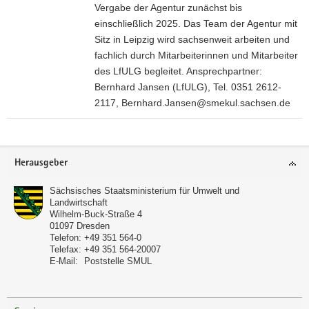
Vergabe der Agentur zunächst bis
)
einschließlich 2025. Das Team der Agentur mit
Datei ist
Sitz in Leipzig wird sachsenweit arbeiten und
nicht
fachlich durch Mitarbeiterinnen und Mitarbeiter
Barrierefrei
des LfULG begleitet. Ansprechpartner:
Bernhard Jansen (LfULG), Tel. 0351 2612-
2117, Bernhard.Jansen@smekul.sachsen.de
Footer-
Herausgeber
Bereich
Sächsisches Staatsministerium für Umwelt und
Landwirtschaft
Wilhelm-Buck-Straße 4
01097
Dresden
Telefon:
+49 351 564-0
Telefax:
+49 351 564-20007
E-Mail:
Poststelle SMUL