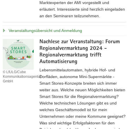
u
Marktexperten der AMI vorgestellt und
n
erläutert. Interessierte sind herzlich eingeladen
g
an den Seminaren teilzunehmen.
i
V
n
Veranstaltungsübersicht und Anmeldung
e
d
r
e
Nachlese zur Veranstaltung: Forum
a
r
Regionalvermarktung 2024 -
n
D
Regionalvermarktung trifft
s
i
Automatisierung
t
r
Lebensmittelautomaten, hybride Hof- und
a
© LfULG/Cube
e
Dorfläden, autonome Mini-Supermärkte -
Kommunikationsagentur
l
k
GmbH
Smart Stores-Konzepte breiten sich immer
t
t
weiter aus. Welche neuen Möglichkeiten bieten
u
v
Smart Stores für die Regionalvermarktung?
n
e
Welche technischen Lösungen gibt es und
g
r
welches Geschäftsmodell ist für mein
s
m
Unternehmen oder meine Kommune geeignet?
ü
a
Was sind wichtige Erfolgsfaktoren für den
b
r