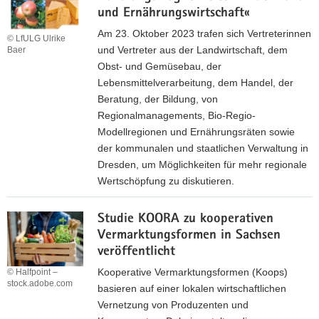
und Ernährungswirtschaft«
Am 23. Oktober 2023 trafen sich Vertreterinnen
© LfULG Ulrike
und Vertreter aus der Landwirtschaft, dem
Baer
Obst- und Gemüsebau, der
Lebensmittelverarbeitung, dem Handel, der
Beratung, der Bildung, von
Regionalmanagements, Bio-Regio-
Modellregionen und Ernährungsräten sowie
der kommunalen und staatlichen Verwaltung in
Dresden, um Möglichkeiten für mehr regionale
Wertschöpfung zu diskutieren.
N
Studie KOORA zu kooperativen
a
Vermarktungsformen in Sachsen
c
veröffentlicht
h
l
Kooperative Vermarktungsformen (Koops)
© Halfpoint –
stock.adobe.com
e
basieren auf einer lokalen wirtschaftlichen
s
Vernetzung von Produzenten und
e