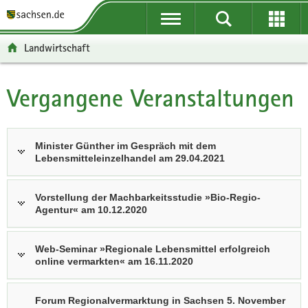
P
P
H
F
o
o
a
o
r
r
u
o
Landwirtschaft
t
t
p
t
a
a
t
e
l
l
i
r
Vergangene Veranstaltungen
Hauptinhalt
ü
n
n
-
b
a
h
B
e
v
a
e
Minister Günther im Gespräch mit dem
r
i
l
r
Lebensmitteleinzelhandel am 29.04.2021
g
g
t
e
r
a
i
e
t
c
Vorstellung der Machbarkeitsstudie »Bio-Regio-
Agentur« am 10.12.2020
i
i
h
f
o
e
n
Web-Seminar »Regionale Lebensmittel erfolgreich
n
online vermarkten« am 16.11.2020
d
e
Forum Regionalvermarktung in Sachsen 5. November
N