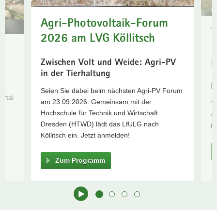
© LfULG
Trockenheit
a
© Lf
Agri-Photovoltaik-Forum
v
T
i
2026 am LVG Köllitsch
g
1
a
K
Zwischen Volt und Weide: Agri-PV
t
in der Tierhaltung
i
L
o
Seien Sie dabei beim nächsten Agri-PV Forum
ortal
n
am 23.09.2026. Gemeinsam mit der
Tr
Hochschule für Technik und Wirtschaft
vi
Dresden (HTWD) lädt das LfULG nach
LV
Köllitsch ein. Jetzt anmelden!
Zum Programm