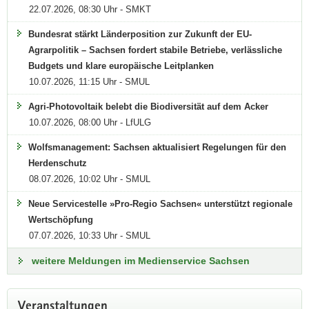
22.07.2026, 08:30 Uhr - SMKT
Bundesrat stärkt Länderposition zur Zukunft der EU-
Agrarpolitik – Sachsen fordert stabile Betriebe, verlässliche
Budgets und klare europäische Leitplanken
10.07.2026, 11:15 Uhr - SMUL
Agri-Photovoltaik belebt die Biodiversität auf dem Acker
10.07.2026, 08:00 Uhr - LfULG
Wolfsmanagement: Sachsen aktualisiert Regelungen für den
Herdenschutz
08.07.2026, 10:02 Uhr - SMUL
Neue Servicestelle »Pro-Regio Sachsen« unterstützt regionale
Wertschöpfung
Bundesmeisterschaft im
07.07.2026, 10:33 Uhr - SMUL
Leistungspflügen
weitere Meldungen im Medienservice Sachsen
Die besten Pflüger des Landes kommen nach
Köllitsch
Veranstaltungen