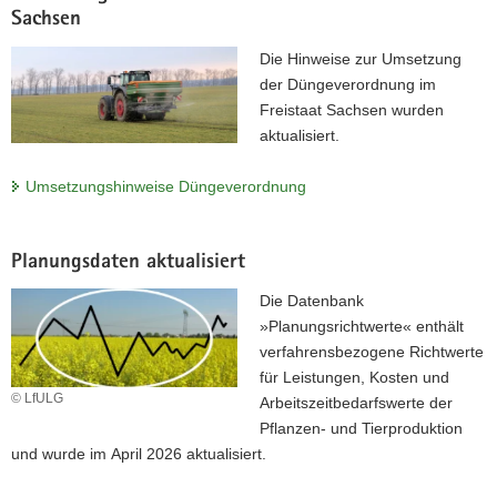
Tierhaltung
Sachsen
Seien Sie dabei beim nächsten Agri-PV Forum am
Die Hinweise zur Umsetzung
23.09.2026. Gemeinsam mit der Hochschule für Technik und
der Düngeverordnung im
Wirtschaft Dresden (HTWD) lädt das LfULG nach Köllitsch
Freistaat Sachsen wurden
ein. Jetzt anmelden!
aktualisiert.
Zum Programm
Umsetzungshinweise Düngeverordnung
Planungsdaten aktualisiert
Die Datenbank
»Planungsrichtwerte« enthält
verfahrensbezogene Richtwerte
für Leistungen, Kosten und
© LfULG
Arbeitszeitbedarfswerte der
Pflanzen- und Tierproduktion
und wurde im April 2026 aktualisiert.