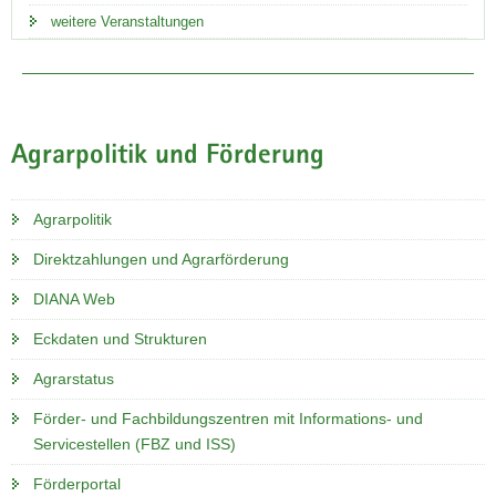
weitere Veranstaltungen
Trockenheit in Sachsen
Agrarpolitik und Förderung
Aktuelle Informationen zu Witterung und Klima, zum
Wasserhaushalt und zur Bodenbeschaffenheit finden Sie im
Agrarpolitik
Klimaportal Sachsen.
Direktzahlungen und Agrarförderung
Informationen zur Trockenheit
DIANA Web
Eckdaten und Strukturen
Agrarstatus
Förder- und Fachbildungszentren mit Informations- und
Servicestellen (FBZ und ISS)
Förderportal