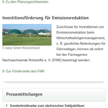
Zu den Planungsrichtwerten
Investitionsförderung für Emissionsreduktion
Zuschüsse für Investitionen zur
Emissionsreduktion beim
Tag der offenen Tür am 19.09.2026
Wirtschaftsdüngermanagement,
z. B. gasdichte Abdeckungen für
im LVG Köllitsch
© Agrar GmbH Reichenbach
Gärrestlager, können ab sofort
bei der Fachagentur
Landwirtschaft zum Anfassen
Nachwachsende Rohstoffe e. V. (FNR) beantragt werden.
Traktor fahren, Tierschau, Bauernmarkt und vieles mehr, das
Zur Förderseite des FNR
können Sie von 10–16 Uhr im LVG Köllitsch erleben.
Zum Programm
Pressemitteilungen
Sonderbriefmarke zum sächsischen Sektjubiläum