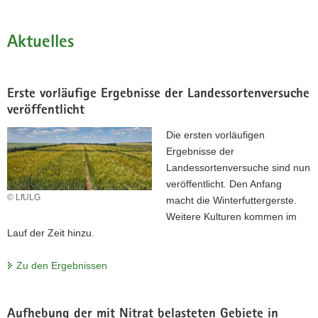
Hauptinhalt
Aktuelles
Erste vorläufige Ergebnisse der Landessortenversuche
veröffentlicht
Die ersten vorläufigen
Ergebnisse der
Landessortenversuche sind nun
veröffentlicht. Den Anfang
© LfULG
macht die Winterfuttergerste.
Weitere Kulturen kommen im
Lauf der Zeit hinzu.
Agri-Photovoltaik-Forum 2026 am
Zu den Ergebnissen
LVG Köllitsch
Zwischen Volt und Weide: Agri-PV in der
Aufhebung der mit Nitrat belasteten Gebiete in