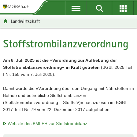
P
P
H
F
o
o
a
o
r
r
u
o
Landwirtschaft
t
t
p
t
a
a
t
e
l
l
i
r
Stoffstrombilanzverordnung
Hauptinhalt
ü
n
n
-
b
a
h
B
e
v
a
e
Am 8. Juli 2025 ist die »Verordnung zur Aufhebung der
r
i
l
r
Stoffstrombilanzverordnung« in Kraft getreten
(BGBl. 2025 Teil
g
g
t
e
I Nr. 155 vom 7. Juli 2025).
r
a
i
e
t
c
Damit wurde die »Verordnung über den Umgang mit Nährstoffen im
i
i
h
Betrieb und betriebliche Stoffstrombilanzen
f
o
(Stoffstrombilanzverordnung – StoffBilV)« nachzulesen im BGBl.
e
n
2017 Teil I Nr. 79 vom 22. Dezember 2017 aufgehoben.
n
d
Website des BMLEH zur Stoffstrombilanz
e
N