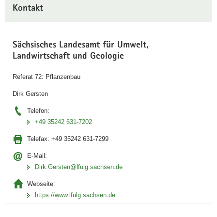
Kontakt
a
v
i
g
Sächsisches Landesamt für Umwelt,
a
Landwirtschaft und Geologie
t
Referat 72: Pflanzenbau
i
o
Dirk Gersten
n
Telefon:
+49 35242 631-7202
Telefax:
+49 35242 631-7299
E-Mail:
Dirk.Gersten@lfulg.sachsen.de
Webseite:
https://www.lfulg.sachsen.de