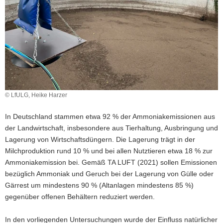
a
v
i
g
a
t
i
o
© LfULG, Heike Harzer
n
In Deutschland stammen etwa 92 % der Ammoniakemissionen aus
der Landwirtschaft, insbesondere aus Tierhaltung, Ausbringung und
Lagerung von Wirtschaftsdüngern. Die Lagerung trägt in der
Milchproduktion rund 10 % und bei allen Nutztieren etwa 18 % zur
Ammoniakemission bei. Gemäß TA LUFT (2021) sollen Emissionen
bezüglich Ammoniak und Geruch bei der Lagerung von Gülle oder
Gärrest um mindestens 90 % (Altanlagen mindestens 85 %)
gegenüber offenen Behältern reduziert werden.
In den vorliegenden Untersuchungen wurde der Einfluss natürlicher