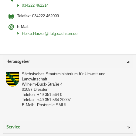
034222 462214
Telefax:
034222 462099
E-Mail:
Heike.Harzer@lfulg.sachsen.de
Footer-
Herausgeber
Bereich
Sächsisches Staatsministerium für Umwelt und
Landwirtschaft
Wilhelm-Buck-Straße 4
01097
Dresden
Telefon:
+49 351 564-0
Telefax:
+49 351 564-20007
E-Mail:
Poststelle SMUL
Service