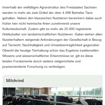
a
Innerhalb der vielfältigen Agrarstruktur des Freistaates Sachsen
v
werden in mehr als zwei Drittel der über 4.498 Betriebe Tiere
i
gehalten. Neben den klassischen Nutztieren bereichern dabei auch
g
früher hier nicht heimische Arten zunehmend unsere
a
Kulturlandschaft. Zudem gibt es mehr als 25.000 registrierte
t
Hobbyhalter von landwirtschaftlichen Nutztieren. Dabei stehen allen
i
Nutztierhaltern steigende Anforderungen der Gesellschaft in Bezug
o
auf Tierwohl, Nachhaltigkeit und Umweltverträglichkeit gegenüber.
n
Obwohl die heutige Tierhaltung schon das Ergebnis traditionellen
Wissens und wissenschaftlicher Erkenntnisse ist, gilt es diese
beiden Fundamente durch weitere zielgerichtete und
praxisorientierte Forschung zu verfestigen.
Milchrind