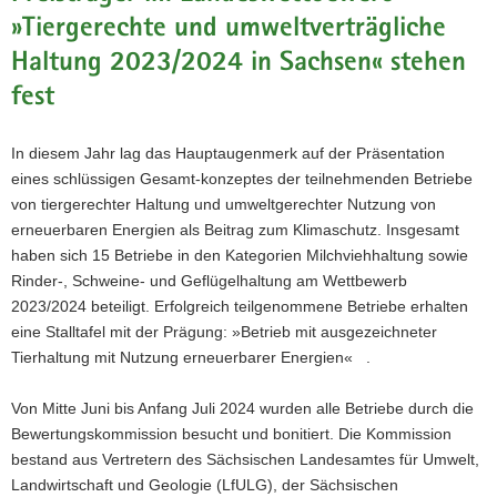
a
»Tiergerechte und umweltverträgliche
v
Haltung 2023/2024 in Sachsen« stehen
i
fest
g
a
t
In diesem Jahr lag das Hauptaugenmerk auf der Präsentation
i
eines schlüssigen Gesamt-konzeptes der teilnehmenden Betriebe
o
von tiergerechter Haltung und umweltgerechter Nutzung von
n
erneuerbaren Energien als Beitrag zum Klimaschutz. Insgesamt
haben sich 15 Betriebe in den Kategorien Milchviehhaltung sowie
Rinder-, Schweine- und Geflügelhaltung am Wettbewerb
2023/2024 beteiligt. Erfolgreich teilgenommene Betriebe erhalten
eine Stalltafel mit der Prägung: »Betrieb mit ausgezeichneter
Tierhaltung mit Nutzung erneuerbarer Energien« .
Von Mitte Juni bis Anfang Juli 2024 wurden alle Betriebe durch die
Bewertungskommission besucht und bonitiert. Die Kommission
bestand aus Vertretern des Sächsischen Landesamtes für Umwelt,
Landwirtschaft und Geologie (LfULG), der Sächsischen