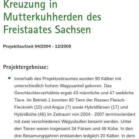
Kreuzung in
a
Mutterkuhherden des
v
i
Freistaates Sachsen
g
a
t
Projektlaufzeit 04/2004 - 12/2009
i
o
n
Projektergebnisse:
Innerhalb des Projektzeitraumes wurden 90 Kälber mit
unterschiedlich hohem Wagyuanteil geboren. Das
Geschlechterverhältnis ergab 43 männliche und 47 weibliche
Tiere. Im Betrieb 1 konnten 80 Tiere der Rassen Fleisch-
Fleckvieh (10) und Angus (7) sowie Hybridfärsen (17) und
Hybridkühe (46) im Zeitraum von 2004 - 2007 terminorientiert
mit zwei verschiedenen Wagyubullen besamt werden. Unter
den Tieren waren insgesamt 34 Färsen und 46 Kühe. In den
drei Besamungsjahren entstanden lediglich 20 Kälber. In dem