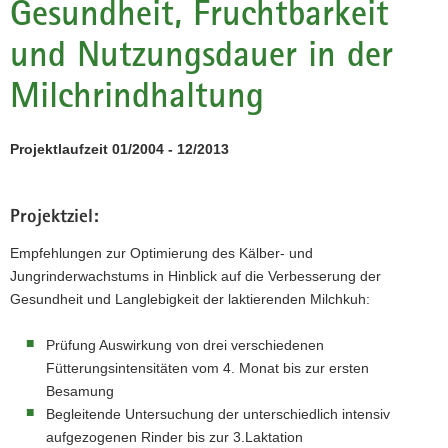
Gesundheit, Fruchtbarkeit
a
und Nutzungsdauer in der
v
i
Milchrindhaltung
g
a
t
Projektlaufzeit 01/2004 - 12/2013
i
o
n
Projektziel:
Empfehlungen zur Optimierung des Kälber- und
Jungrinderwachstums in Hinblick auf die Verbesserung der
Gesundheit und Langlebigkeit der laktierenden Milchkuh:
Prüfung Auswirkung von drei verschiedenen
Fütterungsintensitäten vom 4. Monat bis zur ersten
Besamung
Begleitende Untersuchung der unterschiedlich intensiv
aufgezogenen Rinder bis zur 3.Laktation