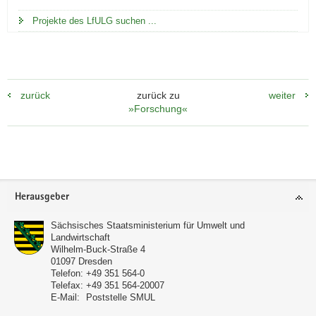
Projekte des LfULG suchen ...
zurück
zurück zu
weiter
»Forschung«
Footer-
Herausgeber
Bereich
Sächsisches Staatsministerium für Umwelt und
Landwirtschaft
Wilhelm-Buck-Straße 4
01097
Dresden
Telefon:
+49 351 564-0
Telefax:
+49 351 564-20007
E-Mail:
Poststelle SMUL