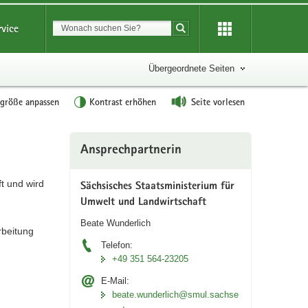
Suchbegriff
rvice
Suche starten
Übergeordnete Seiten
tgröße anpassen
Kontrast erhöhen
Seite vorlesen
Weitere
Ansprechpartnerin
Information
t und wird
Sächsisches Staatsministerium für
Umwelt und Landwirtschaft
Beate Wunderlich
rbeitung
Telefon:
+49 351 564-23205
E-Mail:
beate.wunderlich@smul.sachse