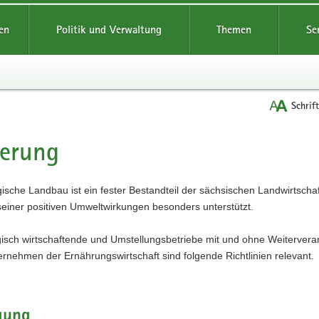
reifende
en
Politik und Verwaltung
Themen
Se
Schrif
derung
t
ische Landbau ist ein fester Bestandteil der sächsischen Landwirtschaf
einer positiven Umweltwirkungen besonders unterstützt.
gisch wirtschaftende und Umstellungsbetriebe mit und ohne Weitervera
rnehmen der Ernährungswirtschaft sind folgende Richtlinien relevant.
gung