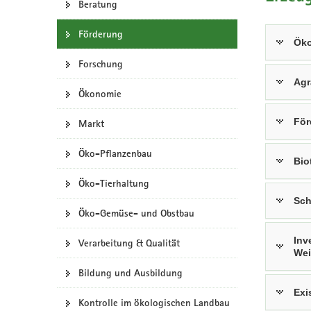
Beratung
a
v
Förderung
Öko
i
g
Forschung
a
Agr
Ökonomie
t
i
För
Markt
o
n
Öko-Pflanzenbau
Bio
Öko-Tierhaltung
Sch
Öko-Gemüse- und Obstbau
Inv
Verarbeitung & Qualität
Wei
Bildung und Ausbildung
Exi
Kontrolle im ökologischen Landbau