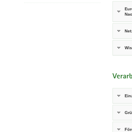
Eur
Nac
Net
Wis
Verar
Ein
Grü
För