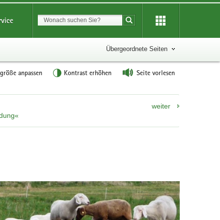
Suchbegriff
rvice
Suche starten
Übergeordnete Seiten
tgröße anpassen
Kontrast erhöhen
Seite vorlesen
weiter
ldung«