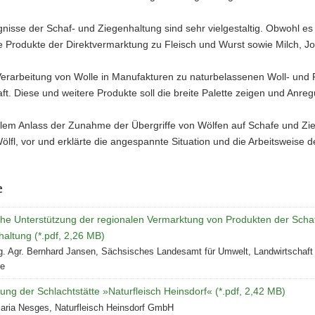
nisse der Schaf- und Ziegenhaltung sind sehr vielgestaltig. Obwohl es
e Produkte der Direktvermarktung zu Fleisch und Wurst sowie Milch, J
erarbeitung von Wolle in Manufakturen zu naturbelassenen Woll- und F
ft. Diese und weitere Produkte soll die breite Palette zeigen und Anre
lem Anlass der Zunahme der Übergriffe von Wölfen auf Schafe und Ziege
lfl, vor und erklärte die angespannte Situation und die Arbeitsweise d
e
iche Unterstützung der regionalen Vermarktung von Produkten der Scha
altung (*.pdf, 2,26 MB)
ng. Agr. Bernhard Jansen, Sächsisches Landesamt für Umwelt, Landwirtschaft
ie
lung der Schlachtstätte »Naturfleisch Heinsdorf« (*.pdf, 2,42 MB)
aria Nesges, Naturfleisch Heinsdorf GmbH