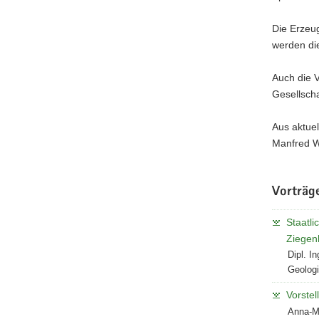
Die Erzeug
werden di
Auch die V
Gesellscha
Aus aktuel
Manfred Wö
Vorträg
Staatl
Ziegenh
Dipl. I
Geolog
Vorstel
Anna-M