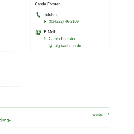
Carola Förster
Telefon:
(034222) 46-2109
E-Mail:
Carola.Foerster­
@lfulg.sachsen.de
weiter
ldung«