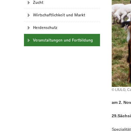
Zucht
a
v
Wirtschaftlichkeit und Markt
i
g
Herdenschutz
a
Veranstaltungen und Fortbildung
t
i
o
n
© LfULG, Ca
am 2. No
29.Sächsi
Spezialit