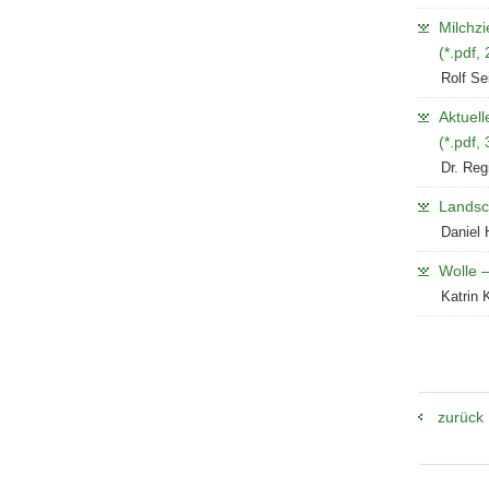
Milchz
(*.pdf,
Rolf Se
Aktuel
(*.pdf,
Dr. Reg
Landsch
Daniel 
Wolle –
Katrin 
zurück