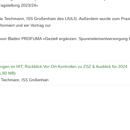
ragstellung 2023/24«
la Teichmann, ISS Großenhain des LfULG. Außerdem wurde zum Praxis
informiert und ein Vortrag zur
 von Blattin/ PROFUMA »Gezielt ergänzen: Spurenelementversorgung b
gen im HIT, Rückblick Vor-Ort-Kontrollen zu ZSZ & Ausblick für 2024
 1,80 MB)
a Teichmann, ISS Großenhain