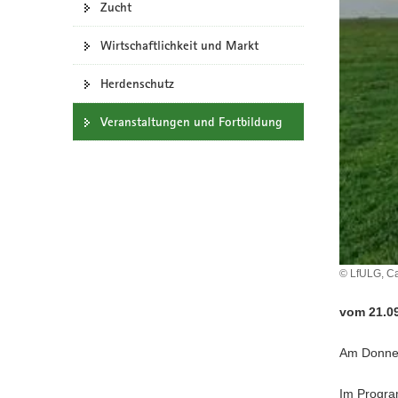
Zucht
a
v
Wirtschaftlichkeit und Markt
i
g
Herdenschutz
a
Veranstaltungen und Fortbildung
t
i
o
n
© LfULG, Ca
vom 21.09
Am Donner
Im Progra