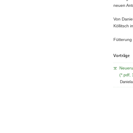
neuen Ant
Von Danie
Köllitsch 
Fütterung
Vorträge
Neuerun
(*.pdf,
Daniel