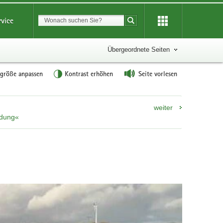
Suchbegriff
rvice
Suche starten
Übergeordnete Seiten
tgröße anpassen
Kontrast erhöhen
Seite vorlesen
weiter
ldung«