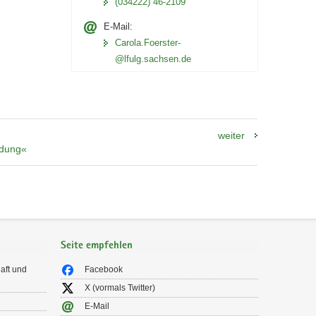
(034222) 46-2109
E-Mail:
Carola.Foerster­
@lfulg.sachsen.de
weiter
ldung«
Seite empfehlen
aft und
Facebook
X (vormals Twitter)
E-Mail