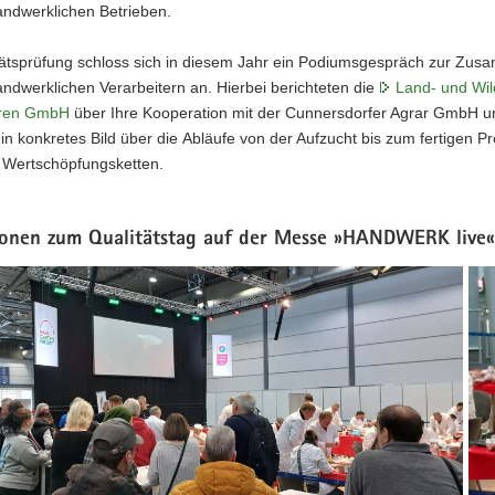
andwerklichen Betrieben.
tätsprüfung schloss sich in diesem Jahr ein Podiumsgespräch zur Zusa
andwerklichen Verarbeitern an. Hierbei berichteten die
Land- und Wil
aren GmbH
über Ihre Kooperation mit der Cunnersdorfer Agrar GmbH 
ein konkretes Bild über die Abläufe von der Aufzucht bis zum fertigen 
r Wertschöpfungsketten.
ionen zum Qualitätstag auf der Messe »HANDWERK live
nde
Prü
bei
der
Live
Prü
202