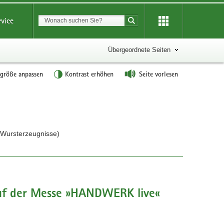
Suchbegriff
rvice
Suche starten
Übergeordnete Seiten
tgröße anpassen
Kontrast erhöhen
Seite vorlesen
d Wursterzeugnisse)
auf der Messe »HANDWERK live«