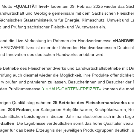
m Motto
»QUALITÄT live!«
luden am 09. Februar 2025 wieder das Säc
andwirtschaft und Geologie gemeinsam mit dem Sächsischen Fleische
ächsischen Staatsministerium für Energie, Klimaschutz, Umwelt und La
g und Prüfung sächsischer Fleisch- und Wurstwaren ein.
 fand die Live-Verkostung im Rahmen der Handwerksmesse
»HANDWERK
e »HANDWERK live« ist einer der führenden Handwerksmessen Deutschl
 und Innovation des deutschen Handwerks erlebbar wird.
e Betriebe des Fleischerhandwerks und Landwirtschaftsbetriebe mit D
rüfung auch diesmal wieder die Möglichkeit, ihre Produkte öffentlichke
ury prüfen und prämieren zu lassen. Besucherinnen und Besucher de
enden Publikumsmesse
»HAUS-GARTEN-FREIZEIT«
konnten die mode
hrigen Qualitätstag nahmen
25 Betriebe des Fleischerhandwerks
un
samt
206 Proben
, der Kategorien Rohpökelwaren, Kochpökelwaren, Roh
chnittlichen Leistungen in diesem Jahr manifestierten sich in den Er
daillen
. Die Ergebnisse verdeutlichen somit das hohe Qualitätsniveau
räger für das beste Erzeugnis der jeweiligen Produktgruppen deutlich, 