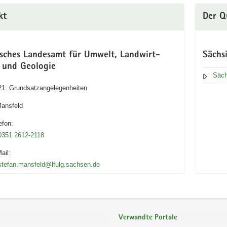
kt
Der Q
isches Landesamt für Umwelt, Landwirt­
Sächs
t und Geologie
Säch
21: Grundsatzangelegenheiten
Mansfeld
efon:
0351 2612-2118
ail:
stefan.mansfeld@lfulg.sachsen.de
Verwandte Portale