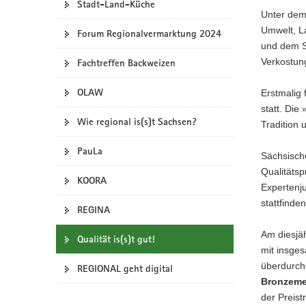
Stadt-Land-Küche
Unter de
a
Umwelt, L
v
Forum Regionalvermarktung 2024
und dem S
i
Verkostun
g
Fachtreffen Backweizen
a
OLAW
Erstmalig
t
statt. Di
i
Wie regional is(s)t Sachsen?
Tradition
o
n
PauLa
Sächsisch
Qualitätsp
KOORA
Expertenj
stattfind
REGINA
Am diesjä
Qualität is(s)t gut!
mit insge
überdurchs
REGIONAL geht digital
Bronzeme
der Preist