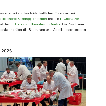
mmenarbeit von landwirtschaftlichen Erzeugern mit
dfleischerei Schempp Thiendorf
und die
Oschatzer
und dem
Hereford Elbweiderind Graditz
. Die Zuschauer
Produkt und über die Bedeutung und Vorteile geschlossener
« 2025
fer
-
fung
5