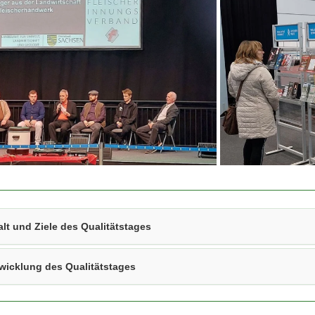
und
teilnehmender
Betriebe
alt und Ziele des Qualitätstages
wicklung des Qualitätstages