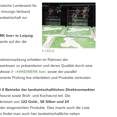
hsische Landesamt für
r-Innungs-Verband
ndwirtschaft zur
 live« in Leipzig
ands auf der die
© LfULG
irektvermarktung erhielten im Rahmen der
itswirksam zu präsentieren und deren Qualität durch eine
r Messe
»HANDWERK live«
sowie der parallel
rierte Prüfung live miterleben und Produkte verkosten.
d
6 Betriebe der landwirtschaftlichen Direktvermarkter
wurst sowie Brüh- und Kochwurst teil. Die
gebnissen von
122 Gold-, 56 Silber und 24
 der eingereichten Produkte. Dies macht auch die Liste
so findet man auch hier landwirtschaftliche neben