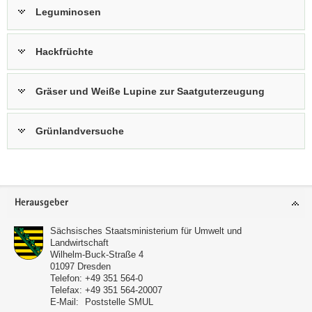
Leguminosen
a
v
i
Hackfrüchte
g
a
Gräser und Weiße Lupine zur Saatguterzeugung
t
i
o
Grünlandversuche
n
Footer-
Herausgeber
Bereich
Sächsisches Staatsministerium für Umwelt und
Landwirtschaft
Wilhelm-Buck-Straße 4
01097
Dresden
Telefon:
+49 351 564-0
Telefax:
+49 351 564-20007
E-Mail:
Poststelle SMUL