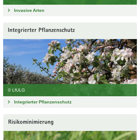
a
Invasive Arten
v
i
g
Integrierter Pflanzenschutz
a
t
i
o
n
© LfULG
Integrierter Pflanzenschutz
Risikominimierung