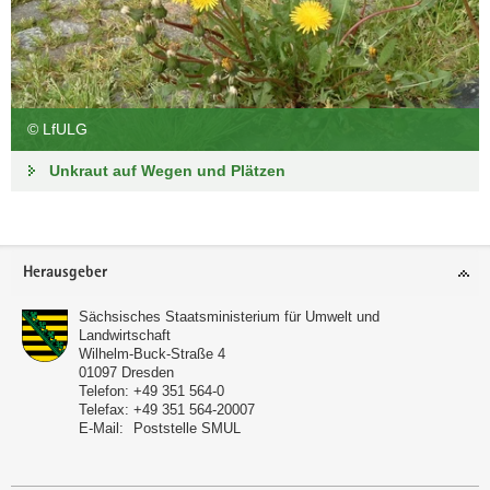
© LfULG
Unkraut auf Wegen und Plätzen
Footer-
Herausgeber
Bereich
Sächsisches Staatsministerium für Umwelt und
Landwirtschaft
Wilhelm-Buck-Straße 4
01097
Dresden
Telefon:
+49 351 564-0
Telefax:
+49 351 564-20007
E-Mail:
Poststelle SMUL