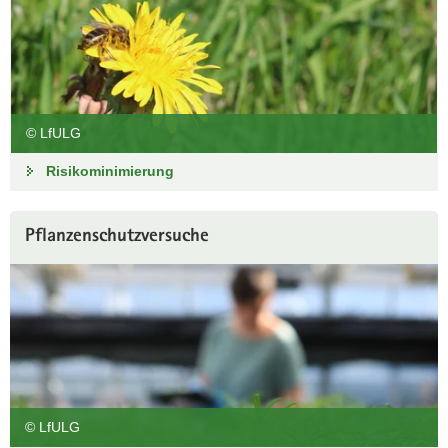
© LfULG
Risikominimierung
Pflanzenschutzversuche
© LfULG