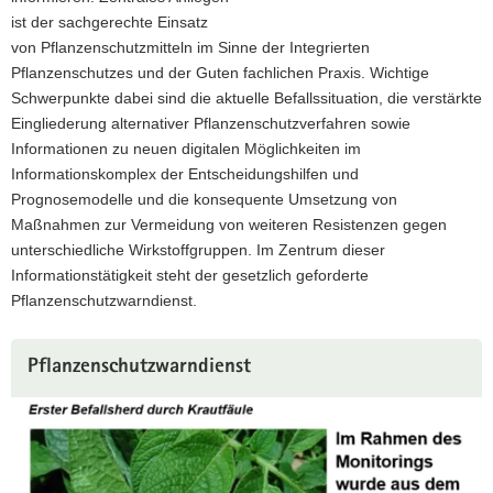
Informationsangebot
ist der sachgerechte Einsatz
a
des
von Pflanzenschutzmitteln im Sinne der Integrierten
v
Sächsischen
Pflanzenschutzes und der Guten fachlichen Praxis. Wichtige
Landesamtes
i
für
Schwerpunkte dabei sind die aktuelle Befallssituation, die verstärkte
g
Umwelt,
Eingliederung alternativer Pflanzenschutzverfahren sowie
a
Landwirtschaft
Informationen zu neuen digitalen Möglichkeiten im
t
und
Informationskomplex der Entscheidungshilfen und
i
Geologie,
Prognosemodelle und die konsequente Umsetzung von
Referat
o
Pflanzenschutz.
Maßnahmen zur Vermeidung von weiteren Resistenzen gegen
n
unterschiedliche Wirkstoffgruppen. Im Zentrum dieser
Informationstätigkeit steht der gesetzlich geforderte
Pflanzenschutzwarndienst.
Pflanzenschutzwarndienst