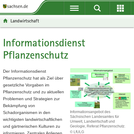
P
P
H
F
o
o
a
o
r
r
u
o
Landwirtschaft
t
t
p
t
a
a
t
e
l
l
i
r
Informationsdienst
Hauptinhalt
ü
n
n
-
Pflanzenschutz
b
a
h
B
e
v
a
e
r
i
l
r
Der Informationsdienst
g
g
t
e
Pflanzenschutz hat als Ziel über
r
a
i
gesetzliche Vorgaben im
e
t
c
Pflanzenschutz und zu aktuellen
i
i
h
Problemen und Strategien zur
f
o
Bekämpfung von
e
n
Informationsangebot des
Schadorganismen in den
n
Sächsischen Landesamtes für
wichtigsten landwirtschaftlichen
d
Umwelt, Landwirtschaft und
und gärtnerischen Kulturen zu
Geologie, Referat Pflanzenschutz.
e
© LfULG
informieren. Zentrales Anliegen
N