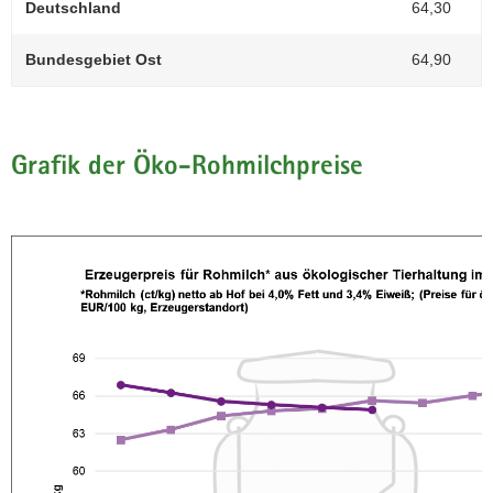
Deutschland
64,30
a
v
Bundesgebiet Ost
64,90
i
g
a
t
Grafik der Öko-Rohmilchpreise
i
o
n