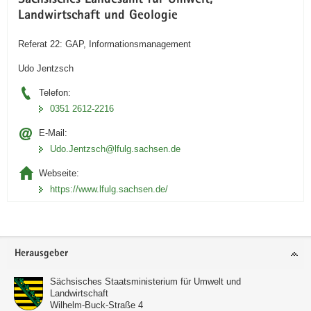
Sächsisches Landesamt für Umwelt,
Landwirtschaft und Geologie
Referat 22: GAP, Informationsmanagement
Udo Jentzsch
Telefon:
0351 2612-2216
E-Mail:
Udo.Jentzsch@lfulg.sachsen.de
Webseite:
https://www.lfulg.sachsen.de/
Footer-
Herausgeber
Bereich
Sächsisches Staatsministerium für Umwelt und
Landwirtschaft
Wilhelm-Buck-Straße 4