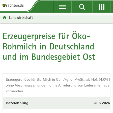
P
P
H
F
o
o
a
o
r
r
u
o
Landwirtschaft
t
t
p
t
a
a
t
e
l
l
i
r
Erzeugerpreise für Öko-
Hauptinhalt
ü
n
n
-
Rohmilch in Deutschland
b
a
h
B
e
v
a
e
und im Bundesgebiet Ost
r
i
l
r
g
g
t
e
r
a
i
e
t
c
i
i
h
Erzeugererlöse für Bio-Milch in Cent/kg, o. MwSt., ab Hof; (4,0% F
f
o
ohne Abschlusszahlungen, ohne Anlieferung von Lieferanten aus EU
e
n
vorhanden
n
d
Bezeichnung
Jun 2026
e
N