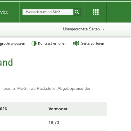
Suchbegriff
rvice
Suche starten
Übergeordnete Seiten
tgröße anpassen
Kontrast erhöhen
Seite vorlesen
land
 lose, o. MwSt., ab Packstelle; Abgabepreise der
2026
Vormonat
18,70