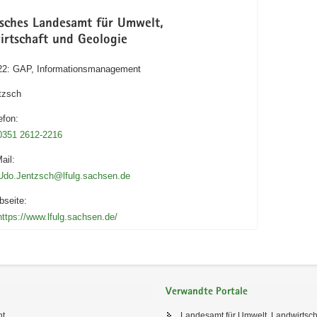
isches Landesamt für Umwelt,
irtschaft und Geologie
 22: GAP, Informationsmanagement
tzsch
efon:
0351 2612-2216
ail:
Udo.Jentzsch@lfulg.sachsen.de
seite:
https://www.lfulg.sachsen.de/
Verwandte Portale
ht
Landesamt für Umwelt, Landwirtsch