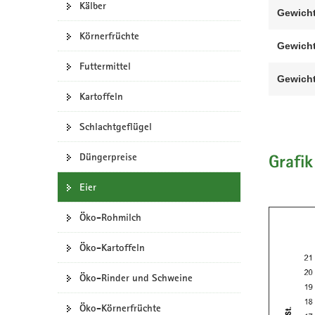
Kälber
Gewicht
a
v
Körnerfrüchte
Gewicht
i
g
Futtermittel
Gewicht
a
Kartoffeln
t
i
Schlachtgeflügel
o
n
Düngerpreise
Grafik
Eier
Öko-Rohmilch
Öko-Kartoffeln
Öko-Rinder und Schweine
Öko-Körnerfrüchte