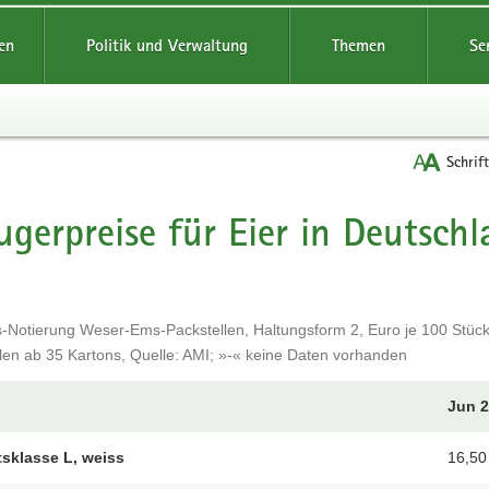
reifende
en
Politik und Verwaltung
Themen
Se
Schrif
ugerpreise für Eier in Deutsch
t
s-Notierung Weser-Ems-Packstellen, Haltungsform 2, Euro je 100 Stück,
len ab 35 Kartons, Quelle: AMI; »-« keine Daten vorhanden
Jun 
sklasse L, weiss
16,50