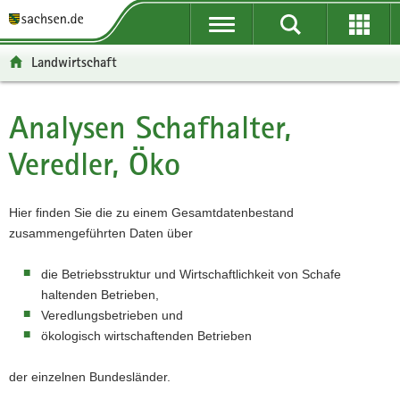
P
P
H
F
o
o
a
o
r
r
u
o
Landwirtschaft
t
t
p
t
a
a
t
e
l
l
i
r
Analysen Schafhalter,
Hauptinhalt
ü
n
n
-
Veredler, Öko
b
a
h
B
e
v
a
e
r
i
l
r
Hier finden Sie die zu einem Gesamtdatenbestand
g
g
t
e
zusammengeführten Daten über
r
a
i
e
t
c
die Betriebsstruktur und Wirtschaftlichkeit von Schafe
i
i
h
haltenden Betrieben,
f
o
Veredlungsbetrieben und
e
n
ökologisch wirtschaftenden Betrieben
n
d
der einzelnen Bundesländer.
e
N