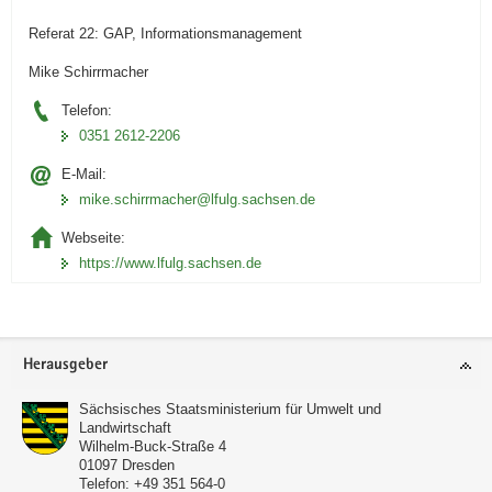
Referat 22: GAP, Informationsmanagement
Mike Schirrmacher
Telefon:
0351 2612-2206
E-Mail:
mike.schirrmacher@lfulg.sachsen.de
Webseite:
https://www.lfulg.sachsen.de
Footer-
Herausgeber
Bereich
Sächsisches Staatsministerium für Umwelt und
Landwirtschaft
Wilhelm-Buck-Straße 4
01097
Dresden
Telefon:
+49 351 564-0