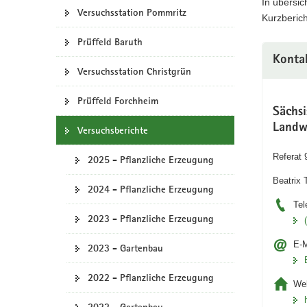
In übersi
Versuchsstation Pommritz
a
Kurzberic
v
Prüffeld Baruth
i
Konta
g
Versuchsstation Christgrün
a
t
Prüffeld Forchheim
i
Sächs
o
Landw
Versuchsberichte
n
Referat 
2025 - Pflanzliche Erzeugung
Beatrix 
2024 - Pflanzliche Erzeugung
Tel
2023 - Pflanzliche Erzeugung
E-M
2023 - Gartenbau
2022 - Pflanzliche Erzeugung
Web