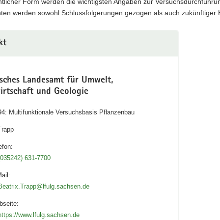
chtlicher Form werden die wichtigsten Angaben zur Versuchsdurchführu
hten werden sowohl Schlussfolgerungen gezogen als auch zukünftiger 
kt
isches Landesamt für Umwelt,
irtschaft und Geologie
94: Multifunktionale Versuchsbasis Pflanzenbau
Trapp
efon:
(035242) 631-7700
ail:
Beatrix.Trapp@lfulg.sachsen.de
seite:
https://www.lfulg.sachsen.de