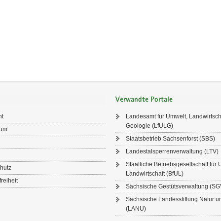
Verwandte Portale
ht
Landesamt für Umwelt, Landwirtsch
Geologie (LfULG)
sum
Staatsbetrieb Sachsenforst (SBS)
Landestalsperrenverwaltung (LTV)
Staatliche Betriebsgesellschaft für
hutz
Landwirtschaft (BfUL)
freiheit
Sächsische Gestütsverwaltung (SG
Sächsische Landesstiftung Natur 
(LANU)