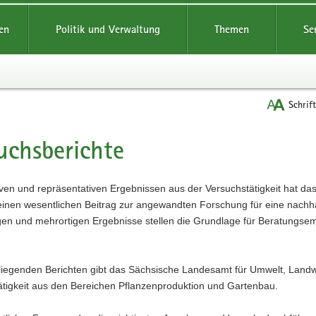
reifende
en
Politik und Verwaltung
Themen
Se
Schrif
uchsberichte
t
iven und repräsentativen Ergebnissen aus der Versuchstätigkeit hat d
einen wesentlichen Beitrag zur angewandten Forschung für eine nachha
en und mehrortigen Ergebnisse stellen die Grundlage für Beratungsemp
.
liegenden Berichten gibt das Sächsische Landesamt für Umwelt, Landwi
ätigkeit aus den Bereichen Pflanzenproduktion und Gartenbau.