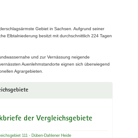
ederschlagsärmste Gebiet in Sachsen. Aufgrund seiner
e Elbtalniederung besitzt mit durchschnittlich 224 Tagen
 grundwassernahe und zur Vernässung neigende
d vernässten Auenlehmstandorte eignen sich überwiegend
ionellen Agrargebieten.
eichsgebiete
kbriefe der Vergleichsgebiete
leichsgebiet 111 - Düben-Dahlener Heide