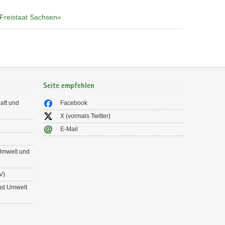
 Freistaat Sachsen«
Seite empfehlen
aft und
Facebook
X (vormals Twitter)
E-Mail
 Umwelt und
V)
und Umwelt