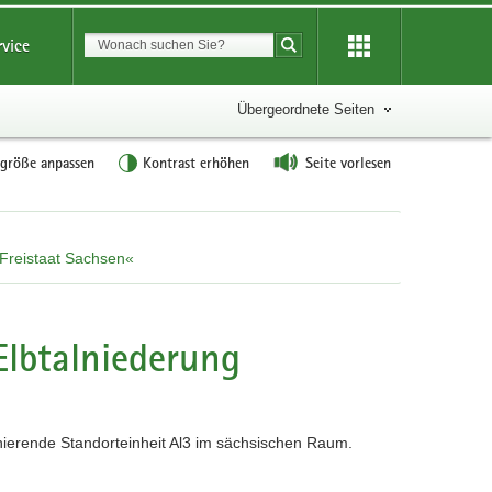
Suchbegriff
rvice
Suche starten
Übergeordnete Seiten
tgröße anpassen
Kontrast erhöhen
Seite vorlesen
 Freistaat Sachsen«
Elbtalniederung
nierende Standorteinheit Al3 im sächsischen Raum.