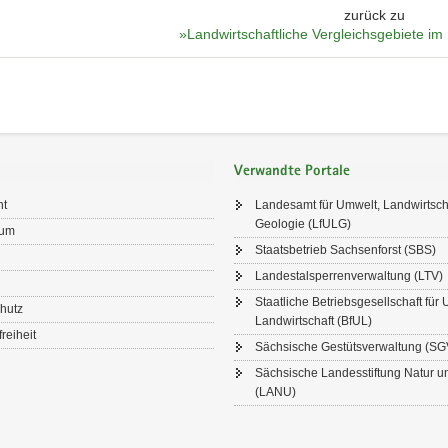
zurück zu
»Landwirtschaftliche Vergleichsgebiete im
Verwandte Portale
ht
Landesamt für Umwelt, Landwirtsch
Geologie (LfULG)
sum
Staatsbetrieb Sachsenforst (SBS)
Landestalsperrenverwaltung (LTV)
Staatliche Betriebsgesellschaft für
hutz
Landwirtschaft (BfUL)
freiheit
Sächsische Gestütsverwaltung (SG
Sächsische Landesstiftung Natur 
(LANU)