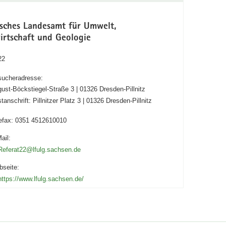
isches Landesamt für Umwelt,
irtschaft und Geologie
22
ucheradresse:
ust-Böckstiegel-Straße 3 | 01326 Dresden-Pillnitz
tanschrift: Pillnitzer Platz 3 | 01326 Dresden-Pillnitz
efax:
0351 4512610010
ail:
Referat22@lfulg.sachsen.de
seite:
https://www.lfulg.sachsen.de/