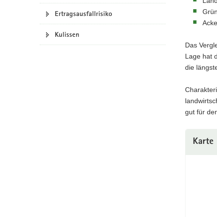
Land
a
Grün
Ertragsausfallrisiko
v
Acke
i
Kulissen
g
Das Vergl
a
Lage hat d
t
die längst
i
o
Charakter
n
landwirts
gut für de
Karte