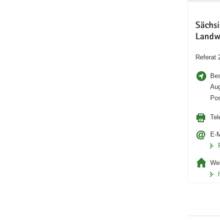
Sächs
Landw
Referat 
Bes
Aug
Pos
Tel
E-M
Web