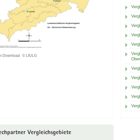
Verg
Verg
Verg
Verg
Verg
Verg
um Download
© LfULG
Ober
Verg
ad
Verg
Verg
Verg
Verg
echpartner Vergleichsgebiete