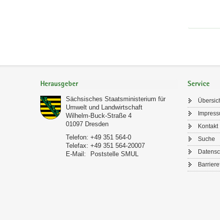
Footer-
Bereich
Herausgeber
Service
Sächsisches Staatsministerium für
Übersic
Umwelt und Landwirtschaft
Impres
Wilhelm-Buck-Straße 4
01097
Dresden
Kontakt
Telefon:
+49 351 564-0
Suche
Telefax:
+49 351 564-20007
Datensc
E-Mail:
Poststelle SMUL
Barriere