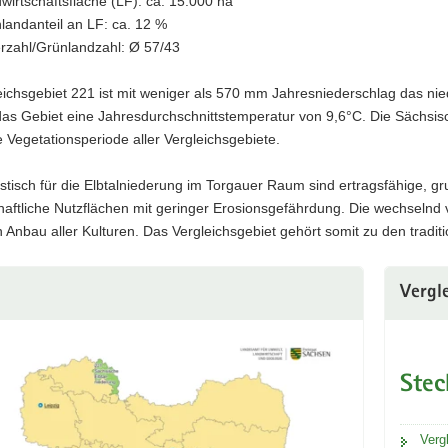
wirtschaftsfläche (LF): ca. 15.000 ha
landanteil an LF: ca. 12 %
rzahl/Grünlandzahl: Ø 57/43
eichsgebiet 221 ist mit weniger als 570 mm Jahresniederschlag das ni
as Gebiet eine Jahresdurchschnittstemperatur von 9,6°C. Die Sächsisch
e Vegetationsperiode aller Vergleichsgebiete.
istisch für die Elbtalniederung im Torgauer Raum sind ertragsfähige,
chaftliche Nutzflächen mit geringer Erosionsgefährdung. Die wechseln
n Anbau aller Kulturen. Das Vergleichsgebiet gehört somit zu den tradit
Vergl
Stec
Verg