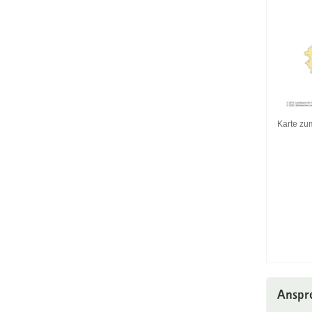
Karte z
Karte
zum
Downlo
Anspr