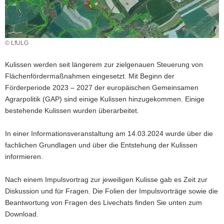
a
v
i
© LfULG
g
a
Kulissen werden seit längerem zur zielgenauen Steuerung von
t
Flächenfördermaßnahmen eingesetzt. Mit Beginn der
i
Förderperiode 2023 – 2027 der europäischen Gemeinsamen
o
Agrarpolitik (GAP) sind einige Kulissen hinzugekommen. Einige
n
bestehende Kulissen wurden überarbeitet.
In einer Informationsveranstaltung am 14.03.2024 wurde über die
fachlichen Grundlagen und über die Entstehung der Kulissen
informieren.
Nach einem Impulsvortrag zur jeweiligen Kulisse gab es Zeit zur
Diskussion und für Fragen. Die Folien der Impulsvorträge sowie die
Beantwortung von Fragen des Livechats finden Sie unten zum
Download.