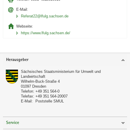
E-Mail:
Referat22@lfulg.sachsen.de
Webseite:
https://www.lfulg.sachsen.de/
Footer-
Herausgeber
Bereich
Sächsisches Staatsministerium für Umwelt und
Landwirtschaft
Wilhelm-Buck-Straße 4
01097
Dresden
Telefon:
+49 351 564-0
Telefax:
+49 351 564-20007
E-Mail:
Poststelle SMUL
Service