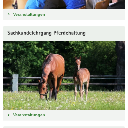
a
v
Veranstaltungen
i
g
a
Sachkundelehrgang Pferdehaltung
t
i
o
n
Veranstaltungen