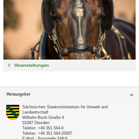
Veranstaltungen
Footer-
Herausgeber
Bereich
Sächsisches Staatsministerium für Umwelt und
Landwirtschaft
Wilhelm-Buck-Straße 4
01097
Dresden
Telefon:
+49 351 564-0
Telefax:
+49 351 564-20007
E-Mail:
Poststelle SMUL