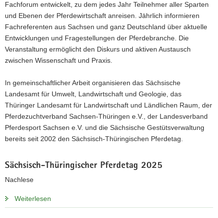
Fachforum entwickelt, zu dem jedes Jahr Teilnehmer aller Sparten
a
und Ebenen der Pferdewirtschaft anreisen. Jährlich informieren
v
Fachreferenten aus Sachsen und ganz Deutschland über aktuelle
i
Entwicklungen und Fragestellungen der Pferdebranche. Die
g
Veranstaltung ermöglicht den Diskurs und aktiven Austausch
a
zwischen Wissenschaft und Praxis.
t
i
In gemeinschaftlicher Arbeit organisieren das Sächsische
o
Landesamt für Umwelt, Landwirtschaft und Geologie, das
n
Thüringer Landesamt für Landwirtschaft und Ländlichen Raum, der
Pferdezuchtverband Sachsen-Thüringen e.V., der Landesverband
Pferdesport Sachsen e.V. und die Sächsische Gestütsverwaltung
bereits seit 2002 den Sächsisch-Thüringischen Pferdetag.
Sächsisch-Thüringischer Pferdetag 2025
Nachlese
Weiterlesen