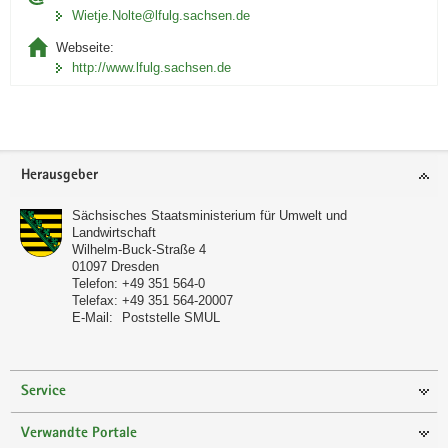
Wietje.Nolte@lfulg.sachsen.de
Webseite:
http://www.lfulg.sachsen.de
Footer-
Herausgeber
Bereich
Sächsisches Staatsministerium für Umwelt und
Landwirtschaft
Wilhelm-Buck-Straße 4
01097
Dresden
Telefon:
+49 351 564-0
Telefax:
+49 351 564-20007
E-Mail:
Poststelle SMUL
Service
Verwandte Portale