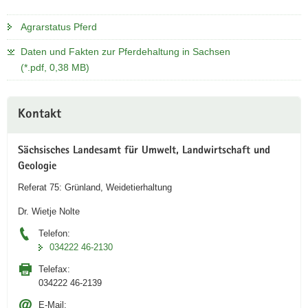
a
Agrarstatus Pferd
v
i
Daten und Fakten zur Pferdehaltung in Sachsen
g
(*.pdf, 0,38 MB)
a
t
Weitere
i
Kontakt
Information
o
n
Sächsisches Landesamt für Umwelt, Landwirtschaft und
Geologie
Referat 75: Grünland, Weidetierhaltung
Dr. Wietje Nolte
Telefon:
034222 46-2130
Telefax:
034222 46-2139
E-Mail: