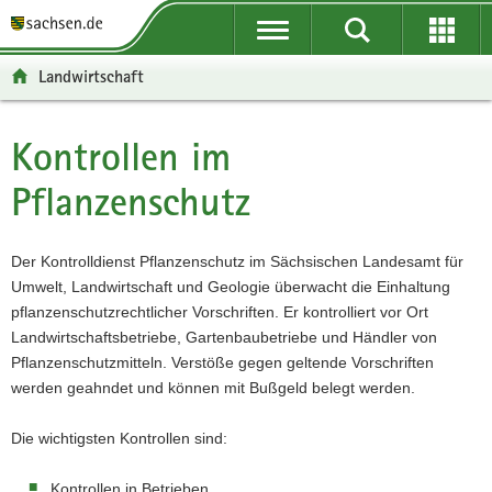
P
P
H
F
o
o
a
o
r
r
u
o
Landwirtschaft
t
t
p
t
a
a
t
e
l
l
i
r
Kontrollen im
Hauptinhalt
ü
n
n
-
Pflanzenschutz
b
a
h
B
e
v
a
e
r
i
l
r
Der Kontrolldienst Pflanzenschutz im Sächsischen Landesamt für
g
g
t
e
Umwelt, Landwirtschaft und Geologie überwacht die Einhaltung
r
a
i
pflanzenschutzrechtlicher Vorschriften. Er kontrolliert vor Ort
e
t
c
Landwirtschaftsbetriebe, Gartenbaubetriebe und Händler von
i
i
h
Pflanzenschutzmitteln. Verstöße gegen geltende Vorschriften
f
o
werden geahndet und können mit Bußgeld belegt werden.
e
n
n
Die wichtigsten Kontrollen sind:
d
e
Kontrollen in Betrieben
N