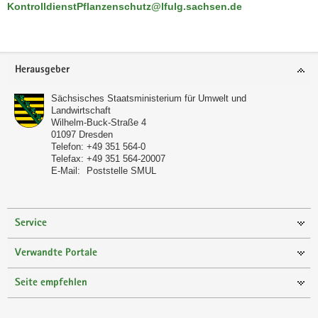
KontrolldienstPflanzenschutz@lfulg.sachsen.de
Footer-
Herausgeber
Bereich
Sächsisches Staatsministerium für Umwelt und
Landwirtschaft
Wilhelm-Buck-Straße 4
01097
Dresden
Telefon:
+49 351 564-0
Telefax:
+49 351 564-20007
E-Mail:
Poststelle SMUL
Service
Verwandte Portale
Seite empfehlen