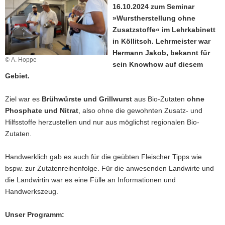
16.10.2024 zum Seminar
a
»Wurstherstellung ohne
v
Zusatzstoffe« im Lehrkabinett
i
in Köllitsch. Lehrmeister war
g
Hermann Jakob, bekannt für
a
© A. Hoppe
sein Knowhow auf diesem
t
Gebiet.
i
o
Ziel war es
Brühwürste und Grillwurst
aus Bio-Zutaten
ohne
n
Phosphate und Nitrat
, also ohne die gewohnten Zusatz- und
Hilfsstoffe herzustellen und nur aus möglichst regionalen Bio-
Zutaten.
Handwerklich gab es auch für die geübten Fleischer Tipps wie
bspw. zur Zutatenreihenfolge. Für die anwesenden Landwirte und
die Landwirtin war es eine Fülle an Informationen und
Handwerkszeug.
Unser Programm: