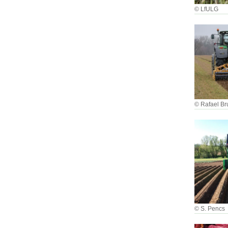
© LfULG
© Rafael Br
© S. Pencs