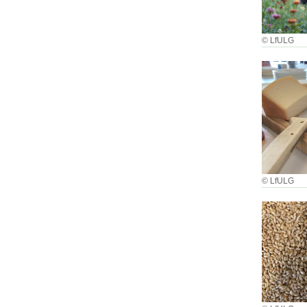
© LfULG
© LfULG