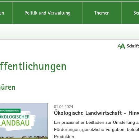
reifende
en
Politik und Verwaltung
Themen
Se
Schrif
ffentlichungen
t
hüren
01.06.2024
Ökologische Landwirtschaft - Hinw
Ein praxisnaher Leitfaden zur Umstellung a
Förderungen, gesetzliche Vorgaben, betri
Produkten.