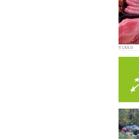
© LfULG