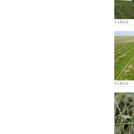
© LfULG
© LfULG