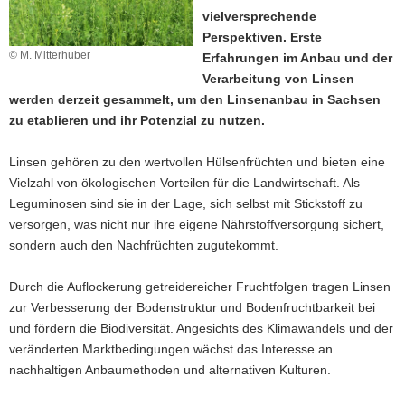
vielversprechende
a
Perspektiven. Erste
v
© M. Mitterhuber
Erfahrungen im Anbau und der
i
Verarbeitung von Linsen
g
werden derzeit gesammelt, um den Linsenanbau in Sachsen
a
zu etablieren und ihr Potenzial zu nutzen.
t
i
Linsen gehören zu den wertvollen Hülsenfrüchten und bieten eine
o
Vielzahl von ökologischen Vorteilen für die Landwirtschaft. Als
n
Leguminosen sind sie in der Lage, sich selbst mit Stickstoff zu
versorgen, was nicht nur ihre eigene Nährstoffversorgung sichert,
sondern auch den Nachfrüchten zugutekommt.
Durch die Auflockerung getreidereicher Fruchtfolgen tragen Linsen
zur Verbesserung der Bodenstruktur und Bodenfruchtbarkeit bei
und fördern die Biodiversität. Angesichts des Klimawandels und der
veränderten Marktbedingungen wächst das Interesse an
nachhaltigen Anbaumethoden und alternativen Kulturen.