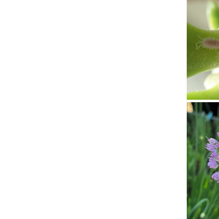
Zimmerpfl
Schwebfli
an
Allium-
Blüte