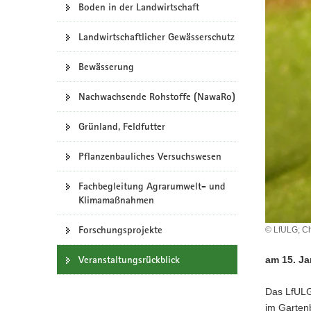
Boden in der Landwirtschaft
a
v
Landwirtschaftlicher Gewässerschutz
i
g
Bewässerung
a
t
Nachwachsende Rohstoffe (NawaRo)
i
Grünland, Feldfutter
o
n
Pflanzenbauliches Versuchswesen
Fachbegleitung Agrarumwelt- und
Klimamaßnahmen
Forschungsprojekte
© LfULG; Ch
Veranstaltungsrückblick
am 15. Ja
Das LfULG
im Garten