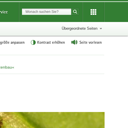
Suchbegriff
rvice
Suche starten
Übergeordnete Seiten
tgröße anpassen
Kontrast erhöhen
Seite vorlesen
nzenbau«