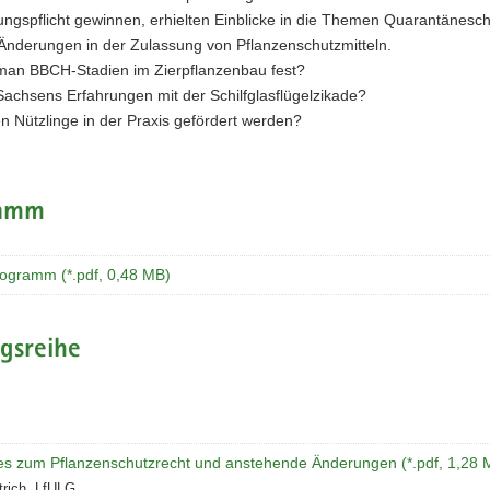
ngspflicht gewinnen, erhielten Einblicke in die Themen Quarantänesc
 Änderungen in der Zulassung von Pflanzenschutzmitteln.
t man BBCH-Stadien im Zierpflanzenbau fest?
achsens Erfahrungen mit der Schilfglasflügelzikade?
n Nützlinge in der Praxis gefördert werden?
ramm
ogramm (*.pdf, 0,48 MB)
gsreihe
les zum Pflanzenschutzrecht und anstehende Änderungen (*.pdf, 1,28 
ttrich, LfULG