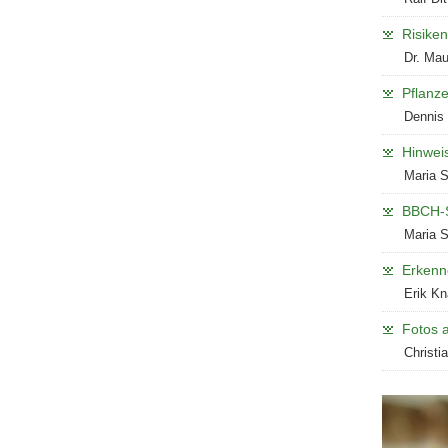
Risike
Dr. Ma
Pflanze
Dennis 
Hinwei
Maria S
BBCH-S
Maria 
Erkenn
Erik Kn
Fotos a
Christi
Affenbrot
Wolläuse