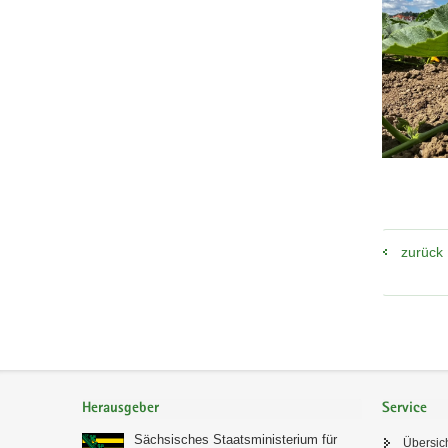
mit
gutem
Wachstum
zurück
Footer-
Bereich
Herausgeber
Service
Sächsisches Staatsministerium für
Übersic