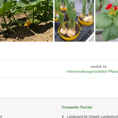
bei
vor
Narzissen
der
Blüte
zurück zu
»Veranstaltungsrückblick Pfla
Verwandte Portale
ht
Landesamt für Umwelt, Landwirtsch