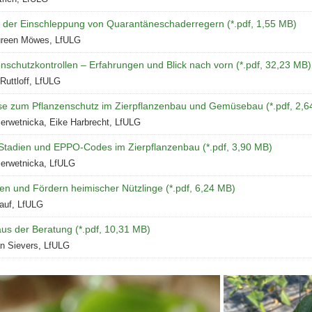
n der Einschleppung von Quarantäneschaderregern (*.pdf, 1,55 MB)
ureen Möwes, LfULG
nschutzkontrollen – Erfahrungen und Blick nach vorn (*.pdf, 32,23 MB)
Ruttloff, LfULG
se zum Pflanzenschutz im Zierpflanzenbau und Gemüsebau (*.pdf, 2,6
erwetnicka, Eike Harbrecht, LfULG
tadien und EPPO-Codes im Zierpflanzenbau (*.pdf, 3,90 MB)
Serwetnicka, LfULG
en und Fördern heimischer Nützlinge (*.pdf, 6,24 MB)
auf, LfULG
us der Beratung (*.pdf, 10,31 MB)
an Sievers, LfULG
baum
Magnesium-
Mangel