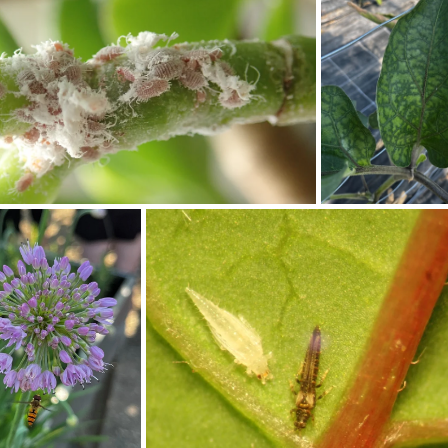
anzen
bei
Aubergine
ege
Weihnachtsstern
Echinothrips
americanus
Gewächshaus