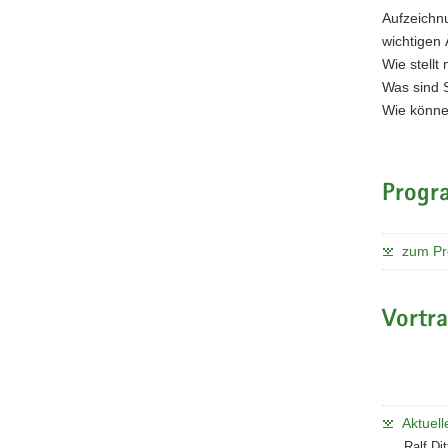
Aufzeichnu
wichtigen
Wie stell
Was sind S
Wie könne
Prog
zum Pr
Vortra
Aktuel
Ralf Di