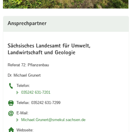
Ansprechpartner
Sächsisches Landesamt für Umwelt,
Landwirtschaft und Geologie
Referat 72: Pflanzenbau
Dr. Michael Grunert
(© LfULG; Grunert)
Telefon:
mineralische Stickstoff-Düngung mit N-
035242 631-7201
Sensor
Telefax:
035242 631-7299
E-Mail:
Michael.Grunert­@smekul.sachsen.de
Webseite: