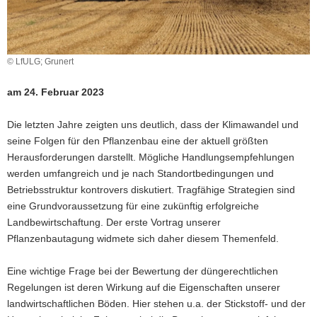
a
v
i
© LfULG; Grunert
g
a
am 24. Februar 2023
t
i
Die letzten Jahre zeigten uns deutlich, dass der Klimawandel und
o
seine Folgen für den Pflanzenbau eine der aktuell größten
n
Herausforderungen darstellt. Mögliche Handlungsempfehlungen
werden umfangreich und je nach Standortbedingungen und
Betriebsstruktur kontrovers diskutiert. Tragfähige Strategien sind
eine Grundvoraussetzung für eine zukünftig erfolgreiche
Landbewirtschaftung. Der erste Vortrag unserer
Pflanzenbautagung widmete sich daher diesem Themenfeld.
Eine wichtige Frage bei der Bewertung der düngerechtlichen
Regelungen ist deren Wirkung auf die Eigenschaften unserer
landwirtschaftlichen Böden. Hier stehen u.a. der Stickstoff- und der