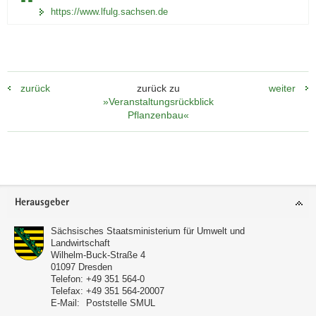
https://www.lfulg.sachsen.de
zurück
zurück zu
weiter
»Veranstaltungsrückblick
Pflanzenbau«
Footer-
Herausgeber
Bereich
Sächsisches Staatsministerium für Umwelt und
Landwirtschaft
Wilhelm-Buck-Straße 4
01097
Dresden
Telefon:
+49 351 564-0
Telefax:
+49 351 564-20007
E-Mail:
Poststelle SMUL