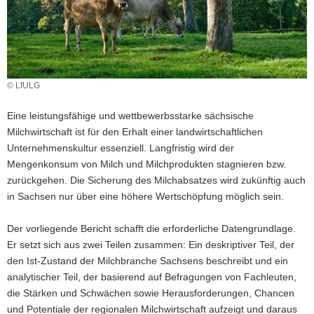
a
v
i
g
a
© LfULG
t
i
Eine leistungsfähige und wettbewerbsstarke sächsische
o
Milchwirtschaft ist für den Erhalt einer landwirtschaftlichen
n
Unternehmenskultur essenziell. Langfristig wird der
Mengenkonsum von Milch und Milchprodukten stagnieren bzw.
zurückgehen. Die Sicherung des Milchabsatzes wird zukünftig auch
in Sachsen nur über eine höhere Wertschöpfung möglich sein.
Der vorliegende Bericht schafft die erforderliche Datengrundlage.
Er setzt sich aus zwei Teilen zusammen: Ein deskriptiver Teil, der
den Ist-Zustand der Milchbranche Sachsens beschreibt und ein
analytischer Teil, der basierend auf Befragungen von Fachleuten,
die Stärken und Schwächen sowie Herausforderungen, Chancen
und Potentiale der regionalen Milchwirtschaft aufzeigt und daraus