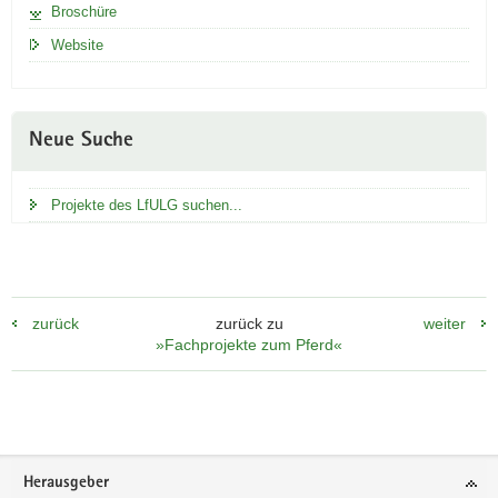
Broschüre
Website
Neue Suche
Projekte des LfULG suchen...
zurück
zurück zu
weiter
»Fachprojekte zum Pferd«
Footer-
Herausgeber
Bereich