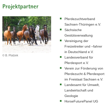
a
Projektpartner
v
i
Pferdezuchtverband
g
Sachsen-Thüringen e.V.
a
Sächsische
t
Gestütsverwaltung
i
Vereinigung der
o
Freizeitreiter und –fahrer
n
in Deutschland e.V.
© B. Platzek
Landesverband für
Pferdesport e.V.
Verein zur Förderung von
Pferdezucht & Pferdesport
im Freistaat Sachsen e.V.
Landesamt für Umwelt,
Landwirtschaft und
Geologie
HorseFuturePanel UG