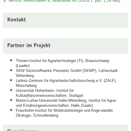
Bericht Teilvorhaben 6, bearbeitet im LfULG (*.pdf, 1,39 MB)
Kontakt
Partner im Projekt
Thünen-Institut für Agrartechnologie (TI), Braunschweig
(Leader)
SKW Stickstoffwerke Piesteritz GmbH (SKWP), Lutherstadt
Wittenberg
Leibniz-Zentrum für Agrarlandschaftsforschung e.V. (ZALF),
Müncheberg
Universität Hohenheim, Institut für
Kulturpflanzenwissenschaften, Stuttgart
Martin-Luther-Universität Halle-Wittenberg, Institut für Agrar-
und Ernährungswissenschaften, Halle (Saale)
Fraunhofer-Institut für Molekularbiologie und Ange-wandte
Ökologie, Schmallenberg