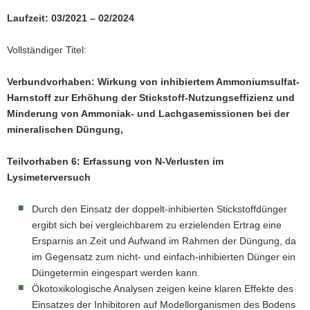
a
Laufzeit: 03/2021 – 02/2024
v
i
Vollständiger Titel:
g
a
Verbundvorhaben: Wirkung von inhibiertem Ammoniumsulfat-
t
Harnstoff zur Erhöhung der Stickstoff-Nutzungseffizienz und
i
Minderung von Ammoniak- und Lachgasemissionen bei der
o
mineralischen Düngung,
n
Teilvorhaben 6: Erfassung von N-Verlusten im
Lysimeterversuch
Durch den Einsatz der doppelt-inhibierten Stickstoffdünger
ergibt sich bei vergleichbarem zu erzielenden Ertrag eine
Ersparnis an Zeit und Aufwand im Rahmen der Düngung, da
im Gegensatz zum nicht- und einfach-inhibierten Dünger ein
Düngetermin eingespart werden kann.
Ökotoxikologische Analysen zeigen keine klaren Effekte des
Einsatzes der Inhibitoren auf Modellorganismen des Bodens