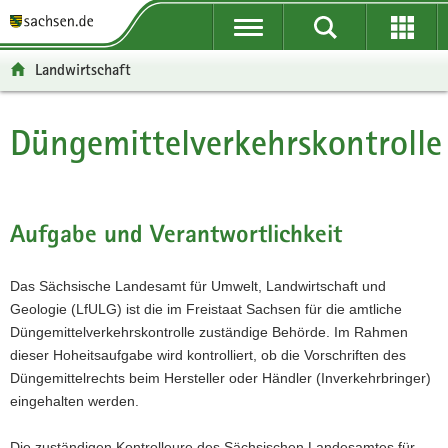
P
P
H
F
o
o
a
o
r
r
u
o
Landwirtschaft
t
t
p
t
a
a
t
e
l
l
i
r
Düngemittelverkehrskontrolle
Hauptinhalt
ü
n
n
-
b
a
h
B
e
v
a
e
r
i
l
r
Aufgabe und Verantwortlichkeit
g
g
t
e
r
a
i
Das Sächsische Landesamt für Umwelt, Landwirtschaft und
e
t
c
Geologie (LfULG) ist die im Freistaat Sachsen für die amtliche
i
i
h
Düngemittelverkehrskontrolle zuständige Behörde. Im Rahmen
f
o
dieser Hoheitsaufgabe wird kontrolliert, ob die Vorschriften des
e
n
Düngemittelrechts beim Hersteller oder Händler (Inverkehrbringer)
n
eingehalten werden.
d
e
Die zuständigen Kontrolleure des Sächsischen Landesamtes für
N