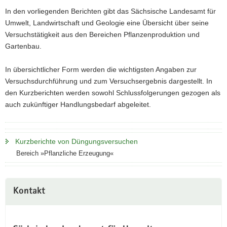
In den vorliegenden Berichten gibt das Sächsische Landesamt für
a
Umwelt, Landwirtschaft und Geologie eine Übersicht über seine
v
Versuchstätigkeit aus den Bereichen Pflanzenproduktion und
i
Gartenbau.
g
a
In übersichtlicher Form werden die wichtigsten Angaben zur
t
Versuchsdurchführung und zum Versuchsergebnis dargestellt. In
i
den Kurzberichten werden sowohl Schlussfolgerungen gezogen als
o
auch zukünftiger Handlungsbedarf abgeleitet.
n
Kurzberichte von Düngungsversuchen
Bereich »Pflanzliche Erzeugung«
Kontakt