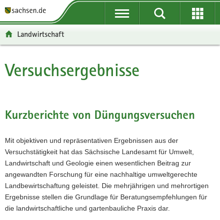
P
P
H
F
o
o
a
o
r
r
u
o
Landwirtschaft
t
t
p
t
a
a
t
e
l
l
i
r
Versuchsergebnisse
Hauptinhalt
ü
n
n
-
b
a
h
B
e
v
a
e
r
i
l
r
Kurzberichte von Düngungsversuchen
g
g
t
e
r
a
i
Mit objektiven und repräsentativen Ergebnissen aus der
e
t
c
Versuchstätigkeit hat das Sächsische Landesamt für Umwelt,
i
i
h
Landwirtschaft und Geologie einen wesentlichen Beitrag zur
f
o
angewandten Forschung für eine nachhaltige umweltgerechte
e
n
Landbewirtschaftung geleistet. Die mehrjährigen und mehrortigen
n
Ergebnisse stellen die Grundlage für Beratungsempfehlungen für
d
die landwirtschaftliche und gartenbauliche Praxis dar.
e
N