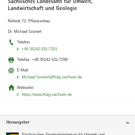
Sächsisches Landesamt für Umwelt,
Landwirtschaft und Geologie
Referat 72: Pflanzenbau
Dr. Michael Grunert
Telefon:
+49 35242 631-7201
Telefax:
+49 35242 631-7299
E-Mail:
Michael.Grunert@lfulg.sachsen.de
Webseite:
https://www.lfulg.sachsen.de
Footer-
Herausgeber
Bereich
Sächsisches Staatsministerium für Umwelt und