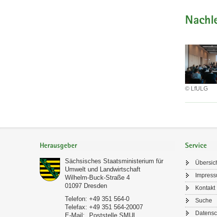
Nachl
© LfULG
Footer-
Bereich
Herausgeber
Service
Sächsisches Staatsministerium für
Übersic
Umwelt und Landwirtschaft
Impres
Wilhelm-Buck-Straße 4
01097
Dresden
Kontakt
Telefon:
+49 351 564-0
Suche
Telefax:
+49 351 564-20007
Datensc
E-Mail:
Poststelle SMUL