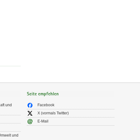
Seite empfehlen
aft und
Facebook
X (vormals Twitter)
E-Mail
 Umwelt und