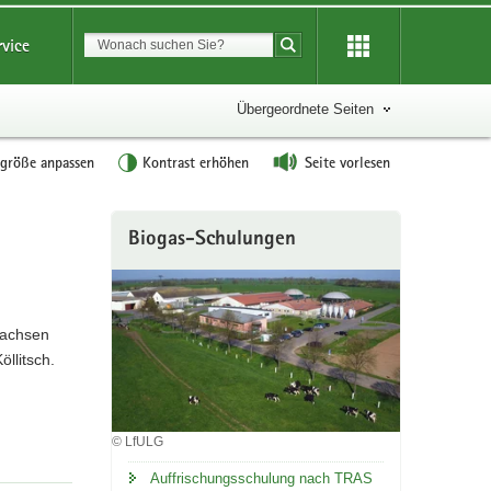
Suchbegriff
rvice
Suche starten
Übergeordnete Seiten
tgröße anpassen
Kontrast erhöhen
Seite vorlesen
Weitere
Biogas-Schulungen
Information
Sachsen
öllitsch.
© LfULG
Auffrischungsschulung nach TRAS