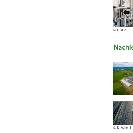
© DBFZ
Nachl
© K. Wild,