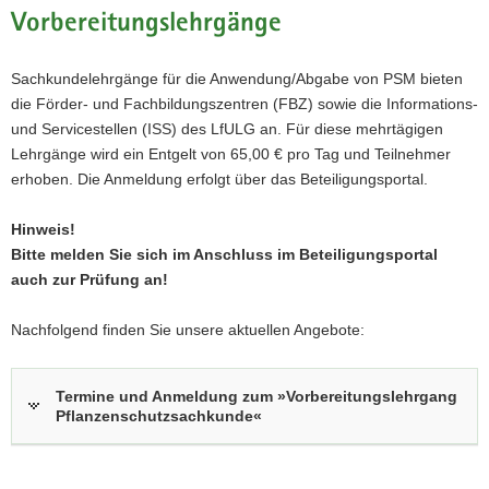
Vorbereitungslehrgänge
a
v
i
Sachkundelehrgänge für die Anwendung/Abgabe von PSM bieten
g
die Förder- und Fachbildungszentren (FBZ) sowie die Informations-
a
und Servicestellen (ISS) des LfULG an. Für diese mehrtägigen
t
Lehrgänge wird ein Entgelt von 65,00 € pro Tag und Teilnehmer
i
erhoben. Die Anmeldung erfolgt über das Beteiligungsportal.
o
n
Hinweis!
Bitte melden Sie sich im Anschluss im Beteiligungsportal
auch zur Prüfung an!
Nachfolgend finden Sie unsere aktuellen Angebote:
Termine und Anmeldung zum »Vorbereitungslehrgang
Pflanzenschutzsachkunde«