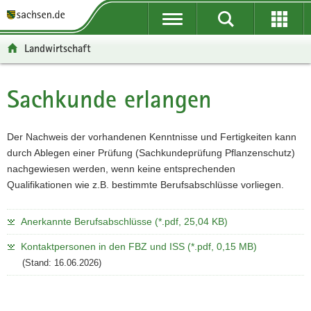
P
P
H
F
o
o
a
o
r
r
u
o
Landwirtschaft
t
t
p
t
a
a
t
e
l
l
i
r
Sachkunde erlangen
Hauptinhalt
ü
n
n
-
b
a
h
B
e
v
a
e
Der Nachweis der vorhandenen Kenntnisse und Fertigkeiten kann
r
i
l
r
durch Ablegen einer Prüfung (Sachkundeprüfung Pflanzenschutz)
g
g
t
e
nachgewiesen werden, wenn keine entsprechenden
r
a
i
Qualifikationen wie z.B. bestimmte Berufsabschlüsse vorliegen.
e
t
c
i
i
h
Anerkannte Berufsabschlüsse (*.pdf, 25,04 KB)
f
o
e
n
Kontaktpersonen in den FBZ und ISS (*.pdf, 0,15 MB)
n
(Stand: 16.06.2026)
d
e
N