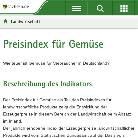
P
P
H
F
o
o
a
o
r
r
u
o
Landwirtschaft
t
t
p
t
a
a
t
e
l
l
i
r
Preisindex für Gemüse
Hauptinhalt
ü
n
n
-
b
a
h
B
e
v
a
e
Wie teuer ist Gemüse für Verbraucher in Deutschland?
r
i
l
r
g
g
t
e
r
a
i
Beschreibung des Indikators
e
t
c
i
i
h
Der Preisindex für Gemüse als Teil des Preisindexes für
f
o
landwirtschaftliche Produkte zeigt die Entwicklung der
e
n
Erzeugerpreise in diesem Bereich der Landwirtschaft beim Absatz
n
im Inland.
d
Der jährlich erhobene Index der Erzeugerpreise landwirtschaftlicher
e
Produkte wird vom Statistischen Bundesamt auf der Basis von
N