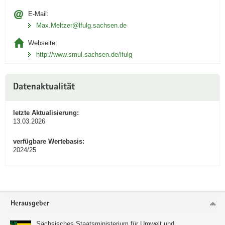
E-Mail:
Max.Meltzer@lfulg.sachsen.de
Webseite:
http://www.smul.sachsen.de/lfulg
Datenaktualität
letzte Aktualisierung:
13.03.2026
verfügbare Wertebasis:
2024/25
Footer-
Herausgeber
Bereich
Sächsisches Staatsministerium für Umwelt und