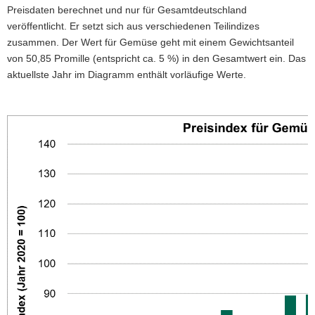
Preisdaten berechnet und nur für Gesamtdeutschland
a
veröffentlicht. Er setzt sich aus verschiedenen Teilindizes
v
zusammen. Der Wert für Gemüse geht mit einem Gewichtsanteil
i
von 50,85 Promille (entspricht ca. 5 %) in den Gesamtwert ein. Das
g
aktuellste Jahr im Diagramm enthält vorläufige Werte.
a
t
i
o
n