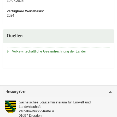
10.07.2025
verfügbare Wertebasis:
2024
Quellen
Volkswirtschaftliche Gesamtrechnung der Länder
Footer-
Herausgeber
Bereich
Sächsisches Staatsministerium für Umwelt und
Landwirtschaft
Wilhelm-Buck-Straße 4
01097
Dresden