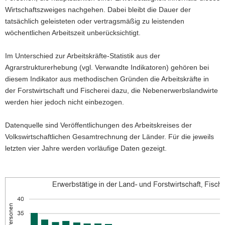
Wirtschaftszweiges nachgehen. Dabei bleibt die Dauer der
a
tatsächlich geleisteten oder vertragsmäßig zu leistenden
v
wöchentlichen Arbeitszeit unberücksichtigt.
i
g
Im Unterschied zur Arbeitskräfte-Statistik aus der
a
Agrarstrukturerhebung (vgl. Verwandte Indikatoren) gehören bei
t
diesem Indikator aus methodischen Gründen die Arbeitskräfte in
i
der Forstwirtschaft und Fischerei dazu, die Nebenerwerbslandwirte
o
werden hier jedoch nicht einbezogen.
n
Datenquelle sind Veröffentlichungen des Arbeitskreises der
Volkswirtschaftlichen Gesamtrechnung der Länder. Für die jeweils
letzten vier Jahre werden vorläufige Daten gezeigt.