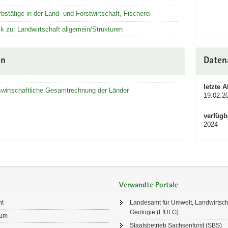
bstätige in der Land- und Forstwirtschaft, Fischerei
k zu: Landwirtschaft allgemein/Strukturen
en
Daten
letzte A
swirtschaftliche Gesamtrechnung der Länder
19.02.2
verfügb
2024
Verwandte Portale
ht
Landesamt für Umwelt, Landwirtsch
Geologie (LfULG)
sum
Staatsbetrieb Sachsenforst (SBS)