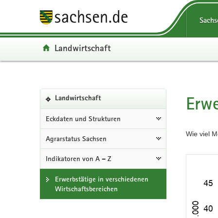
P
P
H
F
Portalüberg
o
o
a
o
Navigation
Sachs
r
r
u
o
t
t
p
t
Portal:
Landwirtschaft
a
a
t
e
l
l
i
r
ü
n
n
-
b
a
h
B
Portalnavigation
e
v
a
e
Erwe
(in
Hauptinhal
Landwirtschaft
r
i
l
r
eigenes
g
g
t
e
Web-
Eckdaten und Strukturen
Portal
r
a
i
Wie viel 
wechseln)
Agrarstatus Sachsen
e
t
c
i
i
h
Indikatoren von A – Z
f
o
e
n
Erwerbstätige in verschiedenen
n
Wirtschaftsbereichen
d
e
N