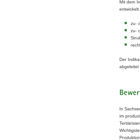
Mit dem In
entwickelt
zu- 
zu- 
Stru
rech
Der Indika
abgeleite
Bewer
In Sachsen
im produz
Tertiärisi
Wichtigste
Produktion