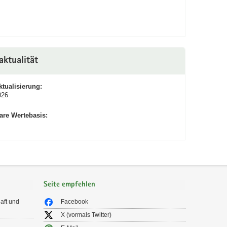
aktualität
ktualisierung:
026
are Wertebasis:
Seite empfehlen
aft und
Facebook
X (vormals Twitter)