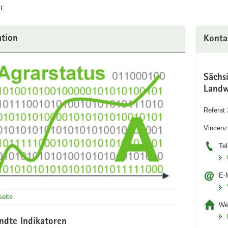
t.
ation
Konta
Sächs
Landw
Referat
Vincenz
Tel
E-M
seite
We
ndte Indikatoren