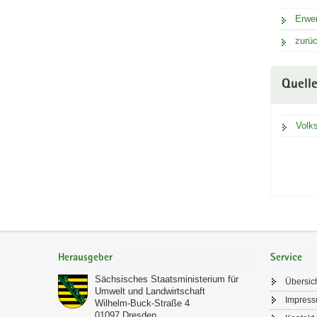
Erwer
zurüc
Quell
Volk
Footer-
Bereich
Herausgeber
Service
Sächsisches Staatsministerium für
Übersic
Umwelt und Landwirtschaft
Impres
Wilhelm-Buck-Straße 4
01097
Dresden