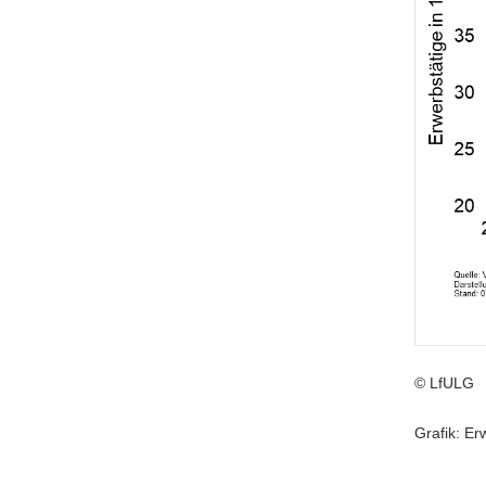
a
v
i
g
a
t
i
o
n
© LfULG
Grafik: E