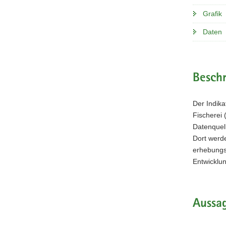
Grafik
Daten
Beschr
Der Indika
Fischerei 
Datenquell
Dort werde
erhebungsm
Entwicklun
Aussag