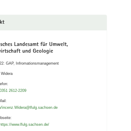
kt
isches Landesamt für Umwelt,
irtschaft und Geologie
 22: GAP, Infromationsmanagement
 Widera
efon:
0351 2612-2209
ail:
Vincenz.Widera@lfulg.sachsen.de
bseite:
https://www.lfulg.sachsen.de/