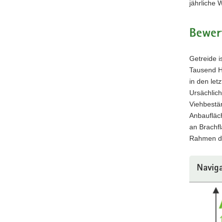
jährliche 
Bewer
Getreide i
Tausend He
in den let
Ursächlich
Viehbestän
Anbaufläc
an Brachf
Rahmen der
Navig