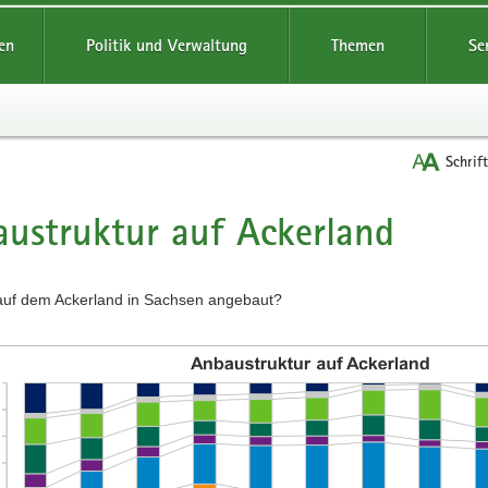
reifende
en
Politik und Verwaltung
Themen
Se
Schrif
ustruktur auf Ackerland
t
auf dem Ackerland in Sachsen angebaut?