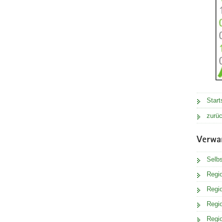
Start
zurüc
Verwa
Selbs
Regi
Regi
Regio
Regi