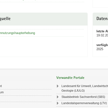
quelle
Daten
letzte A
nnutzungshaupterhebung
19.02.2
verfügb
2025
Verwandte Portale
ht
Landesamt für Umwelt, Landwirtsch
Geologie (LfULG)
sum
Staatsbetrieb Sachsenforst (SBS)
Landestalsperrenverwaltung (LTV)