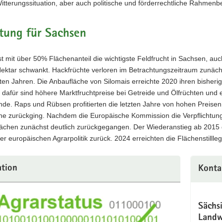
Witterungssituation, aber auch politische und förderrechtliche Rahmen
tung für Sachsen
st mit über 50% Flächenanteil die wichtigste Feldfrucht in Sachsen, 
ktar schwankt. Hackfrüchte verloren im Betrachtungszeitraum zunächst
zten Jahren. Die Anbaufläche von Silomais erreichte 2020 ihren bishe
 dafür sind höhere Marktfruchtpreise bei Getreide und Ölfrüchten und
de. Raps und Rübsen profitierten die letzten Jahre von hohen Preisen
he zurückging. Nachdem die Europäische Kommission die Verpflichtung 
lächen zunächst deutlich zurückgegangen. Der Wiederanstieg ab 2015
 europäischen Agrarpolitik zurück. 2024 erreichten die Flächenstilll
ation
Konta
Sächs
Landw