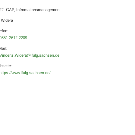
 22: GAP, Infromationsmanagement
 Widera
efon:
0351 2612-2209
ail:
Vincenz.Widera@lfulg.sachsen.de
bseite:
https://www.lfulg.sachsen.de/