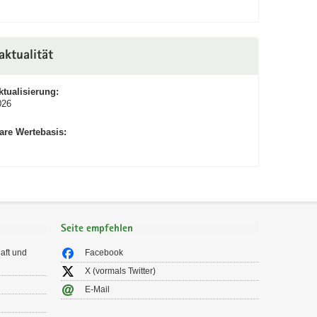
aktualität
ktualisierung:
026
are Wertebasis:
Seite empfehlen
aft und
Facebook
X (vormals Twitter)
E-Mail