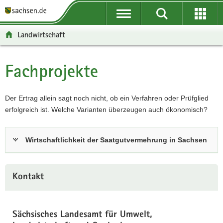
P
P
H
F
o
o
a
o
r
r
u
o
Landwirtschaft
t
t
p
t
a
a
t
e
l
l
i
r
Fachprojekte
Hauptinhalt
ü
n
n
-
b
a
h
B
e
v
a
e
Der Ertrag allein sagt noch nicht, ob ein Verfahren oder Prüfglied
r
i
l
r
erfolgreich ist. Welche Varianten überzeugen auch ökonomisch?
g
g
t
e
r
a
i
Wirtschaftlichkeit der Saatgutvermehrung in Sachsen
e
t
c
i
i
h
f
o
e
n
Kontakt
n
d
e
Sächsisches Landesamt für Umwelt,
N