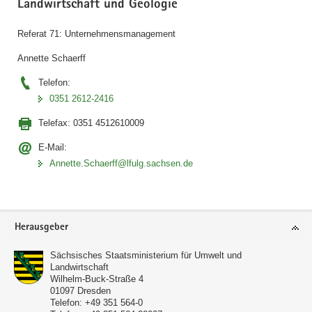
Landwirtschaft und Geologie
a
v
Referat 71: Unternehmensmanagement
i
Annette Schaerff
g
a
Telefon:
t
0351 2612-2416
i
Telefax:
0351 4512610009
o
n
E-Mail:
Annette.Schaerff­@lfulg.sachsen.de
Footer-
Herausgeber
Bereich
Sächsisches Staatsministerium für Umwelt und
Landwirtschaft
Wilhelm-Buck-Straße 4
01097
Dresden
Telefon:
+49 351 564-0