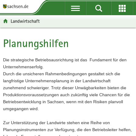
P
P
H
F
o
o
a
o
r
r
u
o
Landwirtschaft
t
t
p
t
a
a
t
e
l
l
i
r
Planungshilfen
Hauptinhalt
ü
n
n
-
b
a
h
B
e
v
a
e
Die strategische Betriebsausrichtung ist das Fundament für den
r
i
l
r
Unternehmenserfolg.
g
g
t
e
Durch die unsicheren Rahmenbedingungen gestaltet sich die
r
a
i
langfristige Unternehmensplanung in der Landwirtschaft
e
t
c
zunehmend schwieriger. Trotz dieser Unwägbarkeiten bieten die
i
i
h
Produktionsvoraussetzungen auch zukünftig viele Chancen für die
f
o
Betriebsentwicklung in Sachsen, wenn mit den Risiken planvoll
e
n
umgegangen wird.
n
d
Zur Unterstützung der Landwirte stehen eine Reihe von
e
Planungsinstrumenten zur Verfügung, die den Betriebsleiter helfen,
N