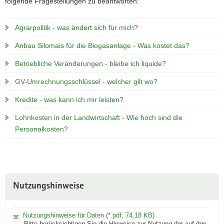
folgende Fragestellungen zu beantworten:
a
v
Agrarpolitik - was ändert sich für mich?
i
g
Anbau Silomais für die Biogasanlage - Was kostet das?
a
Betriebliche Veränderungen - bleibe ich liquide?
t
i
GV-Umrechnungsschlüssel - welcher gilt wo?
o
Kredite - was kann ich mir leisten?
n
Lohnkosten in der Landwirtschaft - Wie hoch sind die
Personalkosten?
Nutzungshinweise
Nutzungshinweise für Daten (*.pdf, 74,18 KB)
Bitte berücksichtigen Sie die Hinweise zur Nutzung der auf den