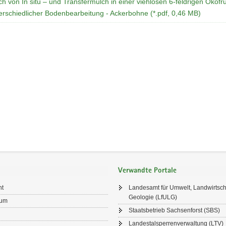
ch von In situ – und Transfermulch in einer viehlosen 6-feldrigen Ökofr
erschiedlicher Bodenbearbeitung - Ackerbohne (*.pdf, 0,46 MB)
Verwandte Portale
ht
Landesamt für Umwelt, Landwirtsch
Geologie (LfULG)
sum
Staatsbetrieb Sachsenforst (SBS)
Landestalsperrenverwaltung (LTV)