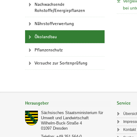
Verglei
Nachwachsende
a
bei unt
Rohstoffe/Energiepflanzen
v
i
Nährstoffverwertung
g
a
Ökolandbau
t
i
Pflanzenschutz
o
Versuche zur Sortenprüfung
n
Footer-
Bereich
Herausgeber
Service
Sächsisches Staatsministerium für
Übersic
Umwelt und Landwirtschaft
Impres
Wilhelm-Buck-Straße 4
01097
Dresden
Kontakt
Telefon:
+49 351 564-0