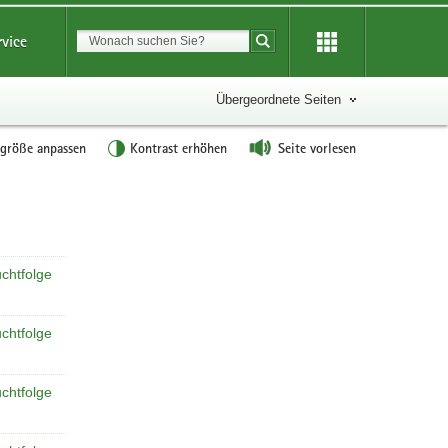
Suchbegriff
rvice
Suche starten
Übergeordnete Seiten
tgröße anpassen
Kontrast erhöhen
Seite vorlesen
Weitere
Information
uchtfolge
uchtfolge
uchtfolge