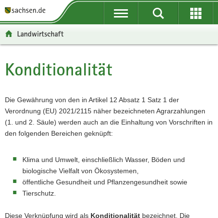
P
P
H
F
o
o
a
o
r
r
u
o
Landwirtschaft
t
t
p
t
a
a
t
e
l
l
i
r
Konditionalität
Hauptinhalt
ü
n
n
-
b
a
h
B
e
v
a
e
Die Gewährung von den in Artikel 12 Absatz 1 Satz 1 der
r
i
l
r
Verordnung (EU) 2021/2115 näher bezeichneten Agrarzahlungen
g
g
t
e
(1. und 2. Säule) werden auch an die Einhaltung von Vorschriften in
r
a
i
den folgenden Bereichen geknüpft:
e
t
c
i
i
h
Klima und Umwelt, einschließlich Wasser, Böden und
f
o
biologische Vielfalt von Ökosystemen,
e
n
öffentliche Gesundheit und Pflanzengesundheit sowie
n
Tierschutz.
d
e
Diese Verknüpfung wird als
Konditionalität
bezeichnet. Die
N