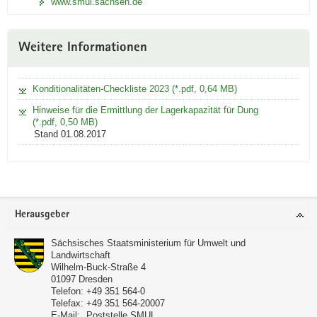
www.smul.sachsen.de
Weitere Informationen
Konditionalitäten-Checkliste 2023 (*.pdf, 0,64 MB)
Hinweise für die Ermittlung der Lagerkapazität für Dung
(*.pdf, 0,50 MB)
Stand 01.08.2017
Footer-
Herausgeber
Bereich
Sächsisches Staatsministerium für Umwelt und
Landwirtschaft
Wilhelm-Buck-Straße 4
01097
Dresden
Telefon:
+49 351 564-0
Telefax:
+49 351 564-20007
E-Mail:
Poststelle SMUL