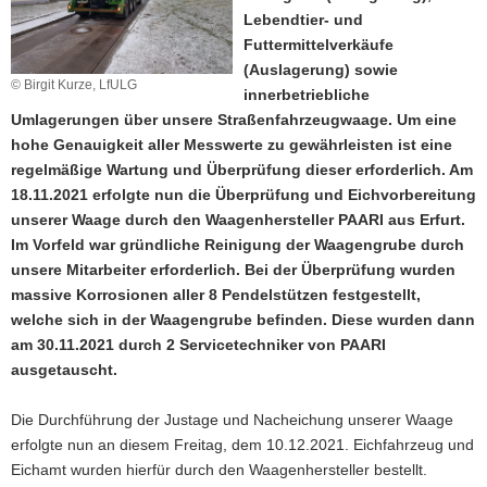
Lebendtier- und
a
Futtermittelverkäufe
v
(Auslagerung) sowie
i
© Birgit Kurze, LfULG
innerbetriebliche
g
Umlagerungen über unsere Straßenfahrzeugwaage. Um eine
a
hohe Genauigkeit aller Messwerte zu gewährleisten ist eine
t
regelmäßige Wartung und Überprüfung dieser erforderlich. Am
i
18.11.2021 erfolgte nun die Überprüfung und Eichvorbereitung
o
unserer Waage durch den Waagenhersteller PAARI aus Erfurt.
n
Im Vorfeld war gründliche Reinigung der Waagengrube durch
unsere Mitarbeiter erforderlich. Bei der Überprüfung wurden
massive Korrosionen aller 8 Pendelstützen festgestellt,
welche sich in der Waagengrube befinden. Diese wurden dann
am 30.11.2021 durch 2 Servicetechniker von PAARI
ausgetauscht.
Die Durchführung der Justage und Nacheichung unserer Waage
erfolgte nun an diesem Freitag, dem 10.12.2021. Eichfahrzeug und
Eichamt wurden hierfür durch den Waagenhersteller bestellt.