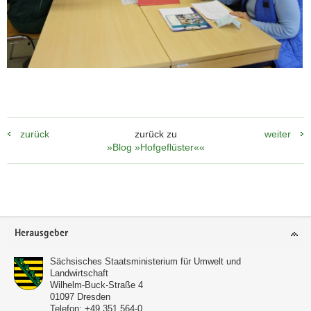
zurück
zurück zu
weiter
»Blog »Hofgeflüster««
(© Puhlmann, LfULG)
Footer-
Herausgeber
Alina Klugmann bei der praktischen
Bereich
Melkarbeit im 2 x 7 Fischgrätenmelkstand
Sächsisches Staatsministerium für Umwelt und
unter genauer Beobachtung durch die
Landwirtschaft
Wilhelm-Buck-Straße 4
Prüferin Frau Schmelter.
01097
Dresden
Telefon:
+49 351 564-0