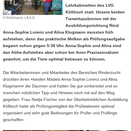
Lehrkabinetten des LVG
a
Köllitsch statt. Unsere beiden
v
© Puhlmann, LfULG
Tierwirtazubinnen mit der
i
Ausbildungsrichtung Rind
g
Anna-Sophie Lorenz und Alina Klugmann mussten früh
a
aufstehen, denn das praktische Melken als Prüfungsaufgabe
t
begann schon gegen 5:30 Uhr. Anna-Sophie und Alina sind
i
das frühe Aufstehen aber schon bei ihren Praxiseinsätzen
o
gewohnt, um die Tiere optimal betreuen zu können.
n
Die Mitarbeiterinnen und Mitarbeiter des Bereiches Rinderzucht
drückten ihren
»
beiden Mädels Anna-Sophie Lorenz und Alina
Klugmann
«
die Daumen und hatten Sie gut vorbereitet und so
manchen nützlichen Tipp und Hinweis noch mit auf den Weg
gegeben. Frau Nadja Fischer von der Überbetrieblichen Ausbildung
Köllitsch hatte als Prüfungsmitglied die Prüfstationen optimal
organisiert und sehr gute Bedinungen für Prüfer und Prüflinge
geschaffen.