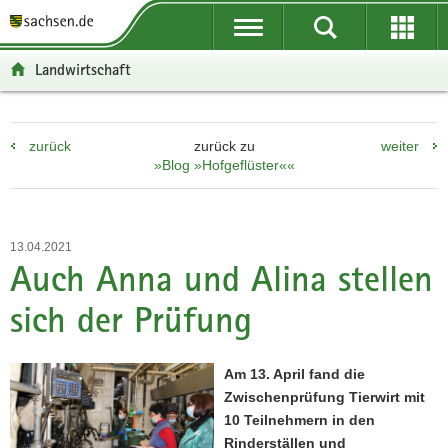
P
P
H
F
o
o
a
o
r
r
u
o
Landwirtschaft
t
t
p
t
a
a
t
e
l
l
i
r
zurück
zurück zu
weiter
ü
n
n
-
»Blog »Hofgeflüster««
b
a
h
B
e
v
a
e
r
i
l
r
g
g
t
e
13.04.2021
r
a
i
Auch Anna und Alina stellen
e
t
c
sich der Prüfung
i
i
h
f
o
e
n
Am 13. April fand die
n
Zwischenprüfung Tierwirt mit
d
10 Teilnehmern in den
e
Rinderställen und
N