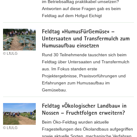
d
im Betriebsalltag praktikabel umsetzen?
m
A
Antworten auf diese Fragen gab es beim
O
n
Feldtag auf dem Hofgut Eichigt
n
m
M
l
e
Feldtag »HumusFürGemüse« –
e
i
l
Untersaaten und Transfermulch zum
h
n
d
Humusaufbau einsetzen
r
e
u
G
-
© LfULG
Rund 30 Teilnehmende tauschten sich beim
n
e
S
Feldtag über Untersaaten und Transfermulch
g
l
e
aus. Im Fokus standen erste
z
d
m
Projektergebnisse, Praxisvorführungen und
u
v
i
Erfahrungen zum Humusaufbau im
m
o
n
Gemüsebau.
O
m
a
F
n
F
r
Feldtag »Ökologischer Landbau« in
e
l
e
Nossen – Fruchtfolgen erweitern?
l
i
l
d
n
Beim Öko-Feldtag wurden aktuelle
d
t
e
© LfULG
Fragestellungen des Ökolandbaus aufgegriffen
b
a
-
sowie aktuelle Sorten, mechanische Verfahren