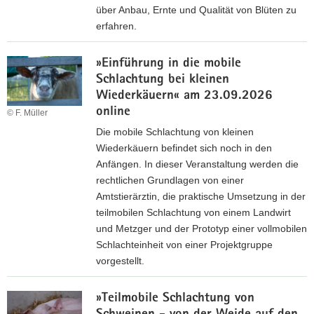
a
.
über Anbau, Ernte und Qualität von Blüten zu
c
p
erfahren.
h
d
Z
t
f
»Einführung in die mobile
u
a
,
Schlachtung bei kleinen
r
g
Wiederkäuern« am 23.09.2026
E
u
6
online
i
n
© F. Müller
,
n
g
Die mobile Schlachtung von kleinen
1
l
Wiederkäuern befindet sich noch in den
1
a
Anfängen. In dieser Veranstaltung werden die
d
rechtlichen Grundlagen von einer
M
u
Amtstierärztin, die praktische Umsetzung in der
B
n
teilmobilen Schlachtung von einem Landwirt
)
g
und Metzger und der Prototyp einer vollmobilen
(
Schlachteinheit von einer Projektgruppe
*
vorgestellt.
.
P
p
»Teilmobile Schlachtung von
r
d