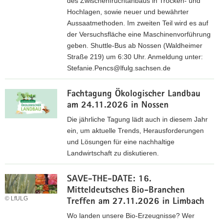
des Zwischenfruchtanbaus in Trocken- und
A
Hochlagen, sowie neuer und bewährter
n
Aussaatmethoden. Im zweiten Teil wird es auf
m
der Versuchsfläche eine Maschinenvorführung
e
geben. Shuttle-Bus ab Nossen (Waldheimer
l
Straße 219) um 6:30 Uhr. Anmeldung unter:
d
Stefanie.Pencs@lfulg.sachsen.de
u
P
n
Fachtagung Ökologischer Landbau
r
g
am 24.11.2026 in Nossen
o
z
g
Die jährliche Tagung lädt auch in diesem Jahr
u
r
ein, um aktuelle Trends, Herausforderungen
m
a
und Lösungen für eine nachhaltige
F
m
Landwirtschaft zu diskutieren.
e
m
l
A
u
d
SAVE-THE-DATE: 16.
n
n
t
Mitteldeutsches Bio-Branchen
m
d
© LfULG
a
Treffen am 27.11.2026 in Limbach
e
A
g
l
Wo landen unsere Bio-Erzeugnisse? Wer
n