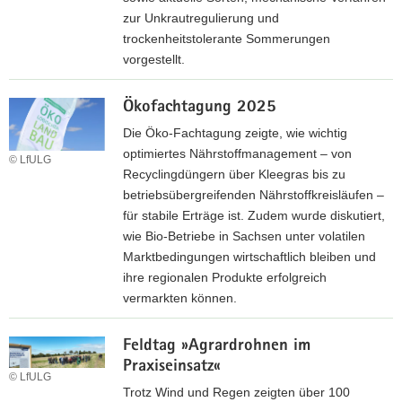
e
g
S
zur Unkrautregulierung und
i
»
e
trockenheitstolerante Sommerungen
B
H
m
vorgestellt.
i
u
i
o
F
m
n
-
Ökofachtagung 2025
e
u
a
G
l
Die Öko-Fachtagung zeigte, wie wichtig
s
r
e
d
optimiertes Nährstoffmanagement – von
F
© LfULG
t
t
Recyclingdüngern über Kleegras bis zu
ü
r
a
betriebsübergreifenden Nährstoffkreisläufen –
r
e
g
für stabile Erträge ist. Zudem wurde diskutiert,
G
i
»
wie Bio-Betriebe in Sachsen unter volatilen
e
d
Ö
Marktbedingungen wirtschaftlich bleiben und
m
e
k
ihre regionalen Produkte erfolgreich
ü
:
o
vermarkten können.
s
F
l
e
Ö
e
o
«
Feldtag »Agrardrohnen im
k
l
g
–
Praxiseinsatz«
o
d
i
© LfULG
U
-
Trotz Wind und Regen zeigten über 100
t
s