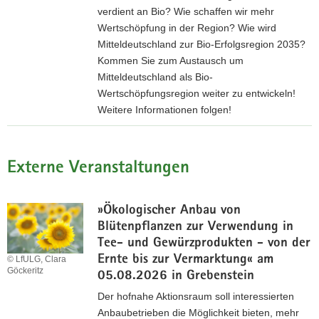
d
verdient an Bio? Wie schaffen wir mehr
m
u
Wertschöpfung in der Region? Wie wird
e
n
Mitteldeutschland zur Bio-Erfolgsregion 2035?
l
g
Kommen Sie zum Austausch um
d
u
Mitteldeutschland als Bio-
u
n
Wertschöpfungsregion weiter zu entwickeln!
n
d
Weitere Informationen folgen!
g
P
z
r
u
o
m
Externe Veranstaltungen
g
F
r
e
a
»Ökologischer Anbau von
l
m
Blütenpflanzen zur Verwendung in
d
m
Tee- und Gewürzprodukten - von der
t
z
Ernte bis zur Vermarktung« am
© LfULG, Clara
a
u
Göckeritz
05.08.2026 in Grebenstein
g
r
(
Der hofnahe Aktionsraum soll interessierten
F
*
Anbaubetrieben die Möglichkeit bieten, mehr