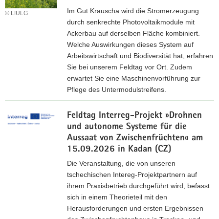
Im Gut Krauscha wird die Stromerzeugung
a
© LfULG
durch senkrechte Photovoltaikmodule mit
v
Ackerbau auf derselben Fläche kombiniert.
i
Welche Auswirkungen dieses System auf
g
Arbeitswirtschaft und Biodiversität hat, erfahren
a
Sie bei unserem Feldtag vor Ort. Zudem
t
erwartet Sie eine Maschinenvorführung zur
i
Pflege des Untermodulstreifens.
o
n
P
Feldtag Interreg-Projekt »Drohnen
r
und autonome Systeme für die
o
Aussaat von Zwischenfrüchten« am
g
15.09.2026 in Kadan (CZ)
r
a
Die Veranstaltung, die von unseren
m
tschechischen Intereg-Projektpartnern auf
m
ihrem Praxisbetrieb durchgeführt wird, befasst
u
sich in einem Theorieteil mit den
n
Herausforderungen und ersten Ergebnissen
d