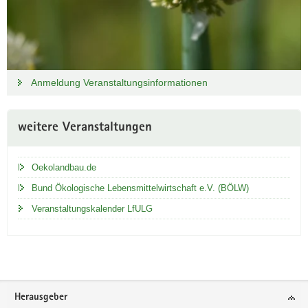
o
t
z
W
i
Anmeldung Veranstaltungsinformationen
n
d
u
weitere Veranstaltungen
n
d
W
Oekolandbau.de
e
Bund Ökologische Lebensmittelwirtschaft e.V. (BÖLW)
t
Veranstaltungskalender LfULG
t
e
r
Footer-
Herausgeber
Bereich