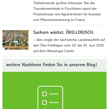
n
F
Teilnehmende großes Interesse: Bei der
a
c
t
a
Transferwerkstatt in Forchheim stand der
g
h
e
c
Praxiseinsatz von Agrardrohnen für Aussaat
a
e
r
h
und Pflanzenbewertung im Fokus.
m
r
s
t
H
L
F
a
a
o
a
Sachsen wächst. ÖKO.LOGISCH.
e
a
g
f
n
l
– dies zeigte der sächsische Landesauftritt auf
t
u
g
d
d
den Öko-Feldtagen vom 18. bis 19. Juni 2025
e
n
u
b
t
auf dem Wassergut Canitz.
n
g
t
a
a
u
2
E
u
g
n
0
weitere Nachlesen finden Sie in unserem Blog!
i
«
»
d
2
c
i
A
T
5
h
n
g
r
i
N
r
a
g
o
a
n
t
s
r
s
z
s
d
f
e
e
r
e