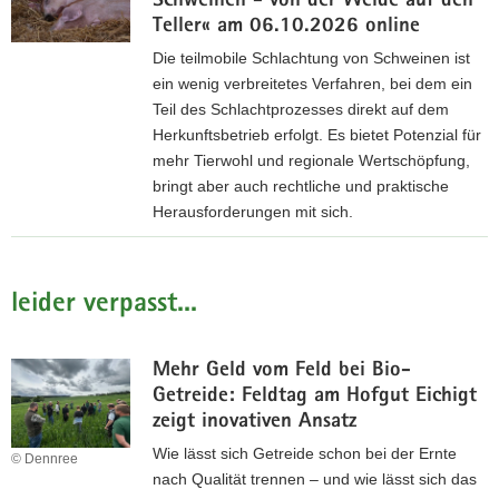
Schweinen - von der Weide auf den
o
f
Teller« am 06.10.2026 online
g
,
r
Die teilmobile Schlachtung von Schweinen ist
a
ein wenig verbreitetes Verfahren, bei dem ein
0
m
Teil des Schlachtprozesses direkt auf dem
,
m
Herkunftsbetrieb erfolgt. Es bietet Potenzial für
3
u
mehr Tierwohl und regionale Wertschöpfung,
5
n
bringt aber auch rechtliche und praktische
d
Herausforderungen mit sich.
M
A
B
P
n
)
r
m
o
leider verpasst...
e
g
l
r
d
Mehr Geld vom Feld bei Bio-
a
u
Getreide: Feldtag am Hofgut Eichigt
m
n
zeigt inovativen Ansatz
m
g
u
Wie lässt sich Getreide schon bei der Ernte
© Dennree
z
n
nach Qualität trennen – und wie lässt sich das
u