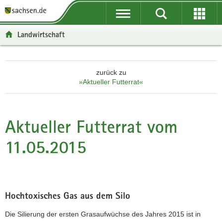
P
P
H
F
o
o
a
o
r
r
u
o
Landwirtschaft
t
t
p
t
a
a
t
e
l
l
i
r
zurück zu
ü
n
n
-
»Aktueller Futterrat«
b
a
h
B
e
v
a
e
r
i
l
r
g
g
t
e
Aktueller Futterrat vom
r
a
i
11.05.2015
e
t
c
i
i
h
f
o
e
n
n
Hochtoxisches Gas aus dem Silo
d
e
Die Silierung der ersten Grasaufwüchse des Jahres 2015 ist in
N