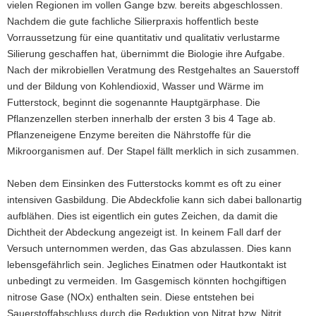
vielen Regionen im vollen Gange bzw. bereits abgeschlossen.
a
Nachdem die gute fachliche Silierpraxis hoffentlich beste
v
Vorraussetzung für eine quantitativ und qualitativ verlustarme
i
Silierung geschaffen hat, übernimmt die Biologie ihre Aufgabe.
g
Nach der mikrobiellen Veratmung des Restgehaltes an Sauerstoff
a
und der Bildung von Kohlendioxid, Wasser und Wärme im
t
Futterstock, beginnt die sogenannte Hauptgärphase. Die
i
Pflanzenzellen sterben innerhalb der ersten 3 bis 4 Tage ab.
o
Pflanzeneigene Enzyme bereiten die Nährstoffe für die
n
Mikroorganismen auf. Der Stapel fällt merklich in sich zusammen.
Neben dem Einsinken des Futterstocks kommt es oft zu einer
intensiven Gasbildung. Die Abdeckfolie kann sich dabei ballonartig
aufblähen. Dies ist eigentlich ein gutes Zeichen, da damit die
Dichtheit der Abdeckung angezeigt ist. In keinem Fall darf der
Versuch unternommen werden, das Gas abzulassen. Dies kann
lebensgefährlich sein. Jegliches Einatmen oder Hautkontakt ist
unbedingt zu vermeiden. Im Gasgemisch könnten hochgiftigen
nitrose Gase (NOx) enthalten sein. Diese entstehen bei
Sauerstoffabschluss durch die Reduktion von Nitrat bzw. Nitrit.