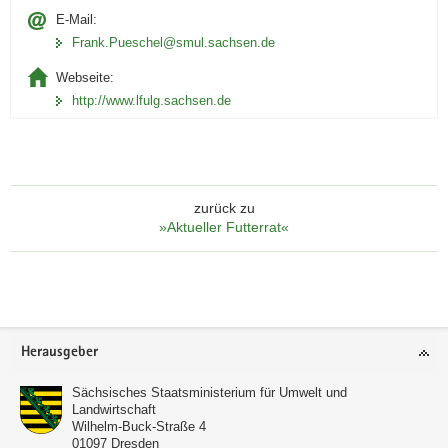
E-Mail:
Frank.Pueschel@smul.sachsen.de
Webseite:
http://www.lfulg.sachsen.de
zurück zu
»Aktueller Futterrat«
Footer-
Herausgeber
Bereich
Sächsisches Staatsministerium für Umwelt und
Landwirtschaft
Wilhelm-Buck-Straße 4
01097
Dresden